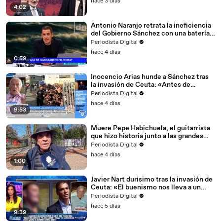
hace 3 días
4:02
Antonio Naranjo retrata la ineficiencia
del Gobierno Sánchez con una batería
de preguntas sobre Ceuta
Periodista Digital
hace 4 días
0:59
Inocencio Arias hunde a Sánchez tras
la invasión de Ceuta: «Antes de
morirme, me gustaría que lo explicara»
Periodista Digital
hace 4 días
9:53
Muere Pepe Habichuela, el guitarrista
que hizo historia junto a las grandes
leyendas del cante
Periodista Digital
hace 4 días
1:00
Javier Nart durísimo tras la invasión de
Ceuta: «El buenismo nos lleva a un
problema muy grave»
Periodista Digital
hace 5 días
9:39