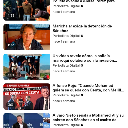
Policía evacúa a Alvise Pérez para
evitar que sea agredido
Periodista Digital
hace 1 semana
1:33
Marichalar exige la detención de
Sánchez
Periodista Digital
hace 1 semana
0:51
Un vídeo revela cómo la policía
marroquí colaboró con la invasión
migratoria a Ceuta
Periodista Digital
hace 1 semana
1:01
Alfonso Rojo: "Cuando Mohamed
quiera se queda con Ceuta, con Melilla
y si quiere con Marbella"
Periodista Digital
hace 1 semana
3:01
Álvaro Nieto señala a Mohamed VI y su
cabreo con Sánchez en el asalto de
Ceuta: “Se ha enfadado, es un aviso”
Periodista Digital