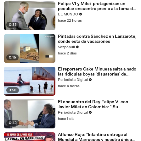
Felipe VI y Milei protagonizan un
peculiar encuentro previo a la toma de
posesión de De la Espriella
EL MUNDO
hace 22 horas
0:33
Pintadas contra Sánchez en Lanzarote,
donde está de vacaciones
Vozpópuli
hace 2 días
0:15
El reportero Cake Minuesa salta a nado
las ridículas boyas 'disuasorias' de
Sánchez y Marlaska en Ceuta: ya se
Periodista Digital
están desinflando
hace 4 horas
3:58
El encuentro del Rey Felipe VI con
Javier Milei en Colombia: "¡Su
Majestad, qué placer verlo!"
Periodista Digital
hace 1 día
0:42
Alfonso Rojo: "Infantino entrega el
Mundial a Marruecos y nuestra única