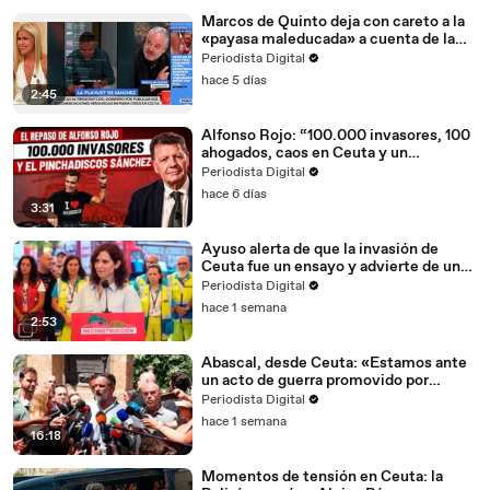
Marcos de Quinto deja con careto a la
«payasa maleducada» a cuenta de la
invasión de Ceuta
Periodista Digital
hace 5 días
2:45
Alfonso Rojo: “100.000 invasores, 100
ahogados, caos en Ceuta y un
pinchadiscos llamado Sánchez”
Periodista Digital
hace 6 días
3:31
Ayuso alerta de que la invasión de
Ceuta fue un ensayo y advierte de un
«asalto final» de Marruecos
Periodista Digital
hace 1 semana
2:53
Abascal, desde Ceuta: «Estamos ante
un acto de guerra promovido por
Marruecos»
Periodista Digital
hace 1 semana
16:18
Momentos de tensión en Ceuta: la