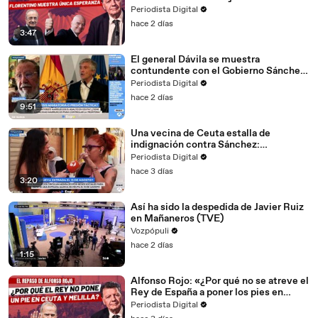
esperanza es Florentino"
Periodista Digital
hace 2 días
3:47
El general Dávila se muestra
contundente con el Gobierno Sánchez
tras la invasión de Ceuta: «Ha hecho
Periodista Digital
una operación avestruz»
hace 2 días
9:51
Una vecina de Ceuta estalla de
indignación contra Sánchez:
«Sinvergüenza, ha abandonado a su
Periodista Digital
país»
hace 3 días
3:20
Así ha sido la despedida de Javier Ruiz
en Mañaneros (TVE)
Vozpópuli
hace 2 días
1:15
Alfonso Rojo: «¿Por qué no se atreve el
Rey de España a poner los pies en
Ceuta y Melilla?»
Periodista Digital