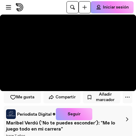
Saltar al reproductor
Saltar al contenido principal
Iniciar sesión
Añadir
Me gusta
Compartir
marcador
Seguir
Periodista Digital
Maribel Verdú ('No te puedes esconder'): "Me lo
juego todo en mi carrera"