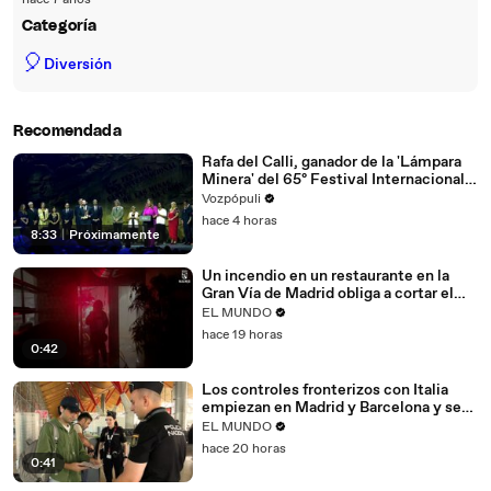
hace 7 años
Categoría
🎈
Diversión
Recomendada
Rafa del Calli, ganador de la 'Lámpara
Minera' del 65º Festival Internacional
del Cante de las Minas
Vozpópuli
hace 4 horas
8:33
|
Próximamente
Un incendio en un restaurante en la
Gran Vía de Madrid obliga a cortar el
tráfico
EL MUNDO
hace 19 horas
0:42
Los controles fronterizos con Italia
empiezan en Madrid y Barcelona y se
extenderán al resto de España
EL MUNDO
hace 20 horas
0:41