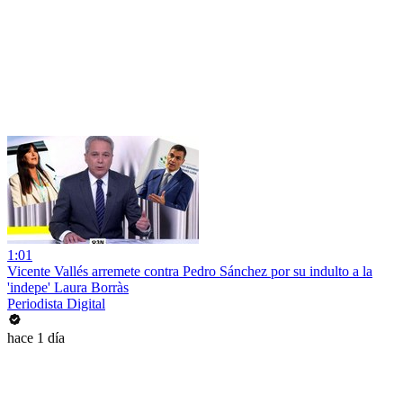
1:01
Vicente Vallés arremete contra Pedro Sánchez por su indulto a la
'indepe' Laura Borràs
Periodista Digital
hace 1 día