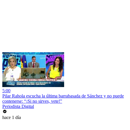
5:00
Pilar Rahola escucha la última barrabasada de Sánchez y no puede
contenerse: “¡Si no sirves, vete!”
Periodista Digital
hace 1 día