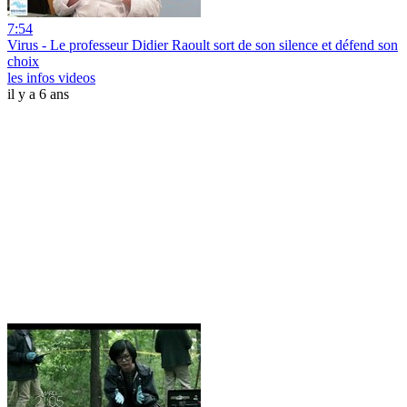
7:54
Virus - Le professeur Didier Raoult sort de son silence et défend son
choix
les infos videos
il y a 6 ans