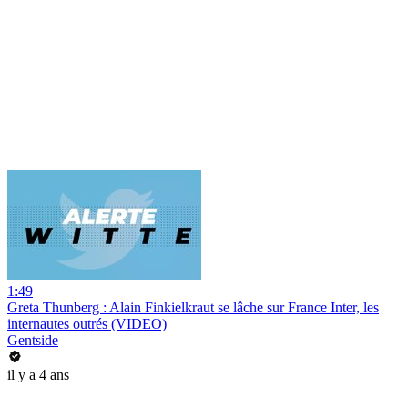
1:49
Greta Thunberg : Alain Finkielkraut se lâche sur France Inter, les
internautes outrés (VIDEO)
Gentside
il y a 4 ans