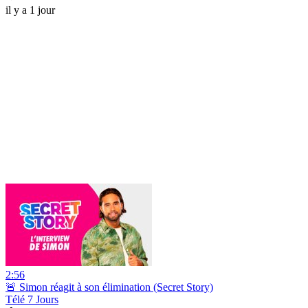
il y a 1 jour
2:56
🚨 Simon réagit à son élimination (Secret Story)
Télé 7 Jours