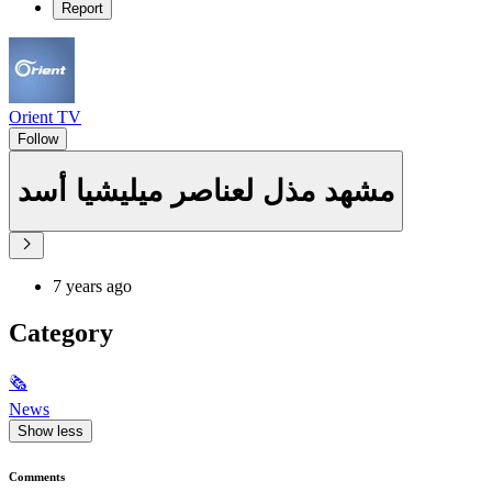
Report
Orient TV
Follow
مشهد مذل لعناصر ميليشيا أسد
7 years ago
Category
🗞
News
Show less
Comments