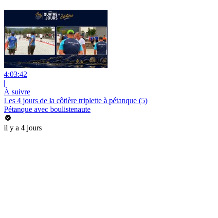
4:03:42
|
À suivre
Les 4 jours de la côtière triplette à pétanque (5)
Pétanque avec boulistenaute
il y a 4 jours