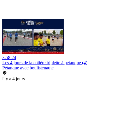
3:58:24
Les 4 jours de la côtière triplette à pétanque (4)
Pétanque avec boulistenaute
il y a 4 jours