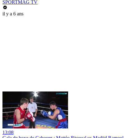
SPORTMAG TV
il y a 6 ans
13:08
Gala de boxe de Cabourg : Mattéo Rivoual vs Madjid Ramoul