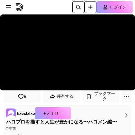
プレイヤーにスキップ
メインコンテンツにスキップ
ログイン
ブックマー
8
共有する
ク
+フォロー
hxexlxlxo
ハロプロを推すと人生が豊かになる〜ハロメン編〜
7 年前