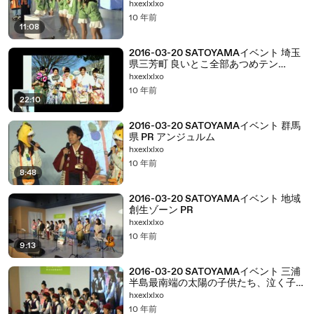
hxexlxlxo
10 年前
11:08
2016-03-20 SATOYAMAイベント 埼玉
県三芳町 良いとこ全部あつめテン
Juice=Juice
hxexlxlxo
10 年前
22:10
2016-03-20 SATOYAMAイベント 群馬
県 PR アンジュルム
hxexlxlxo
10 年前
8:48
2016-03-20 SATOYAMAイベント 地域
創生ゾーン PR
hxexlxlxo
10 年前
9:13
2016-03-20 SATOYAMAイベント 三浦
半島最南端の太陽の子供たち、泣く子も
黙る？スペシャルステージ！ ℃-ute モ
hxexlxlxo
ーニング娘。'16 Juice=Juice カントリ
10 年前