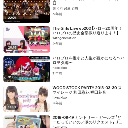
日
한국의 공포 영화
6 年前
22:21
The Girls Live ep200 【ハロー20周年！
ハロプロの歴史全部振り返ります！】
180108 2018年01月9日
14thgeneration
9 年前
28:15
ハロプロを推すと人生が豊かになる〜ハ
ロヲタ編〜
hxexlxlxo
7 年前
31:05
WOOD STOCK PARTY 2013-03-30 ス
マイレージ 和田彩花 福田花音
hxexlxlxo
9 年前
14:01
2016-09-19 カントリー・ガールズ 「ど
ーだっていいの／涙のリクエスト」 リリ
ース記念公開生放送SP
hxexlxlxo