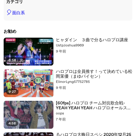
カテゴリ
🎈
面白系
お勧め
ヒャダイン ３曲で分るハロプロ講座
UstpJoshua9969
9 年前
6:58
|
次
ハロプロは全員推す！って決めている松
岡茉優（まゆパイセン）
ElinorLyng57752785
9 年前
9:27
[60fps] ハロプロ チーム対抗歌合戦-
YEAH YEAH YEAH ハロプロオールスタ
ーズ
oops
7 年前
4:58
るハロプロ大晦日スペシ 2020年12月25