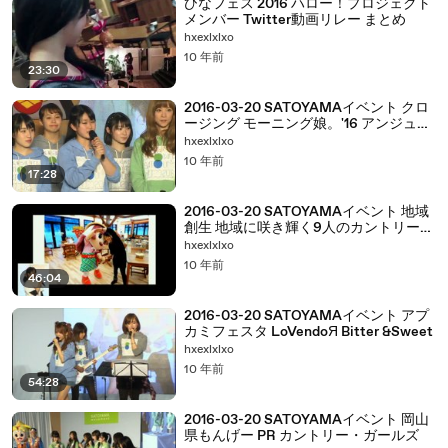
ひなフェス 2016 ハロー！プロジェクト
メンバー Twitter動画リレー まとめ
hxexlxlxo
10 年前
23:30
2016-03-20 SATOYAMAイベント クロ
ージング モーニング娘。'16 アンジュル
ム Juice=Juice カントリー・ガールズ
hxexlxlxo
こぶしファクトリー つばきファクトリ
10 年前
ー ハロプロ研修生
17:28
2016-03-20 SATOYAMAイベント 地域
創生 地域に咲き輝く9人のカントリー・
ガールズ・地域おこし協力隊VSカント
hxexlxlxo
リー・ガールズ
10 年前
46:04
2016-03-20 SATOYAMAイベント アプ
カミフェスタ LoVendoЯ Bitter &Sweet
hxexlxlxo
10 年前
54:28
2016-03-20 SATOYAMAイベント 岡山
県もんげー PR カントリー・ガールズ