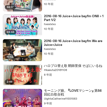
10 年前
58:17
2016-08-16 Juice=Juice bayfm ON8＋1
Part 1/2
hxexlxlxo
10 年前
59:55
2016-08-16 Juice=Juice bayfm We are
Juice=Juice
hxexlxlxo
10 年前
17:13
ハロプロ替え歌 鞘師里保 そばにいるね
Hkaeuta20161108
8 年前
2:48
モーニング娘。 『LOVEマシーン』 第56
回紅白歌合戦
UightaCatherine11551563
9 年前
6:16