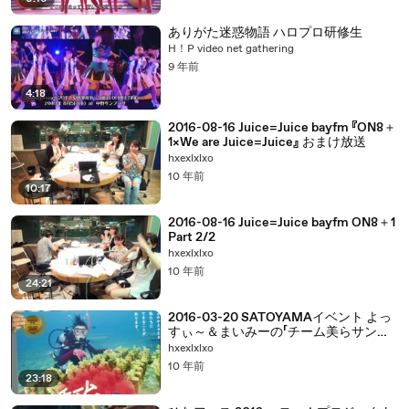
ありがた迷惑物語 ハロプロ研修生
H！P video net gathering
9 年前
4:18
2016-08-16 Juice=Juice bayfm 『ON8＋
1×We are Juice=Juice』 おまけ放送
hxexlxlxo
10 年前
10:17
2016-08-16 Juice=Juice bayfm ON8＋1
Part 2/2
hxexlxlxo
10 年前
24:21
2016-03-20 SATOYAMAイベント よっ
すぃ～＆まいみーの「チーム美らサンゴ」
活動報告2016 ～もっとみんなで ダイビ
hxexlxlxo
ング♪～ 吉澤ひとみ 矢島舞美 生田衣梨
10 年前
奈 飯窪春菜 島野萌々子
23:18