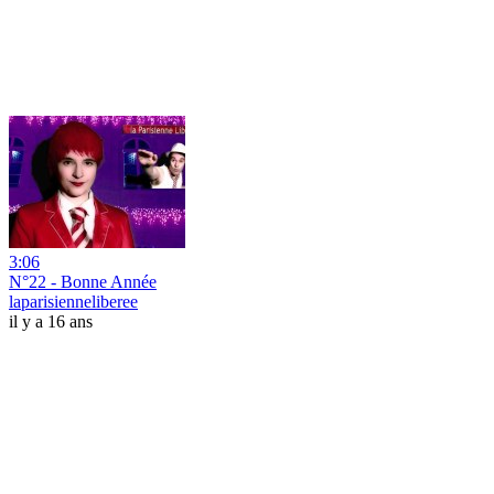
3:06
N°22 - Bonne Année
laparisienneliberee
il y a 16 ans