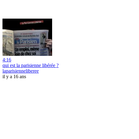
4:16
qui est la parisienne libérée ?
laparisienneliberee
il y a 16 ans