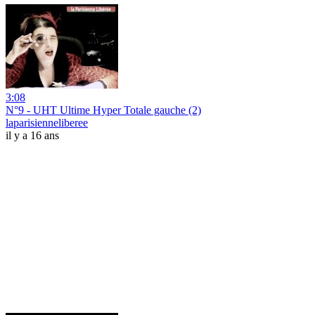
3:08
N°9 - UHT Ultime Hyper Totale gauche (2)
laparisienneliberee
il y a 16 ans