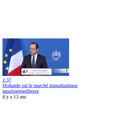
1:37
Hollande sur le marché transatlantique
laparisienneliberee
il y a 13 ans