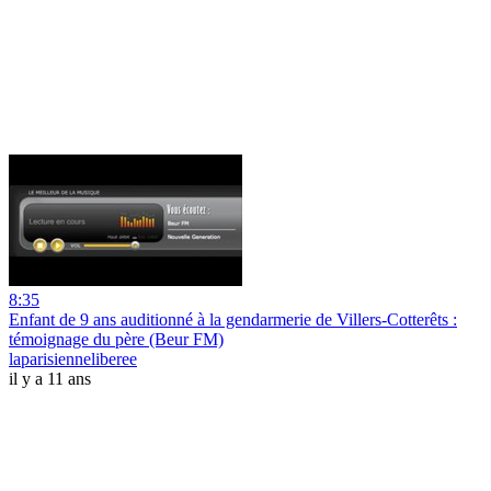
8:35
Enfant de 9 ans auditionné à la gendarmerie de Villers-Cotterêts :
témoignage du père (Beur FM)
laparisienneliberee
il y a 11 ans