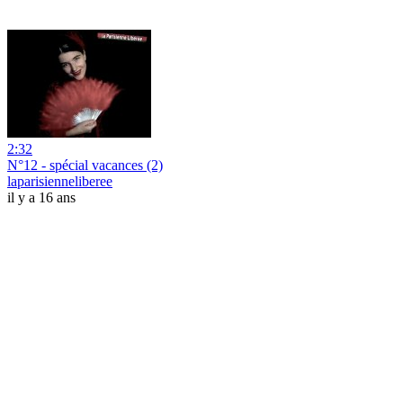
2:32
N°12 - spécial vacances (2)
laparisienneliberee
il y a 16 ans