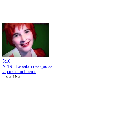
5:16
N°19 - Le safari des quotas
laparisienneliberee
il y a 16 ans