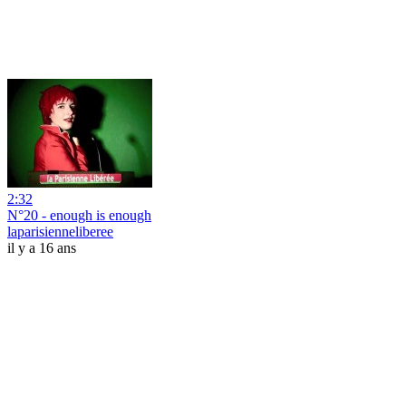
2:32
N°20 - enough is enough
laparisienneliberee
il y a 16 ans