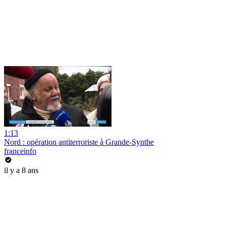
1:13
Nord : opération antiterroriste à Grande-Synthe
franceinfo
il y a 8 ans