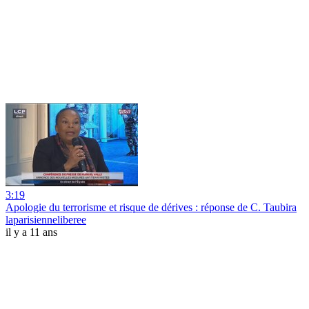
3:19
Apologie du terrorisme et risque de dérives : réponse de C. Taubira
laparisienneliberee
il y a 11 ans