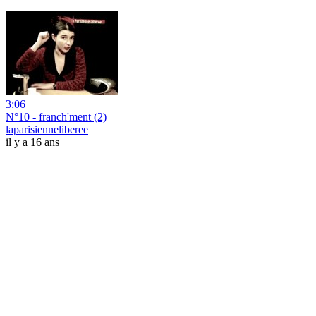
3:06
N°10 - franch'ment (2)
laparisienneliberee
il y a 16 ans