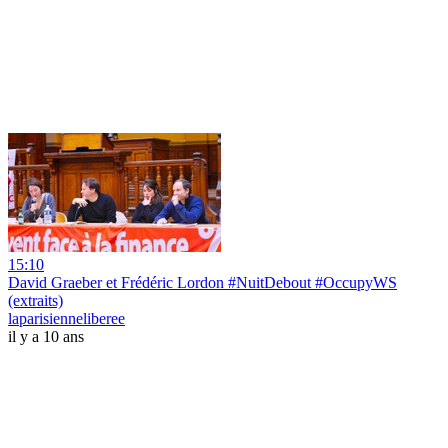
15:10
David Graeber et Frédéric Lordon #NuitDebout #OccupyWS
(extraits)
laparisienneliberee
il y a 10 ans