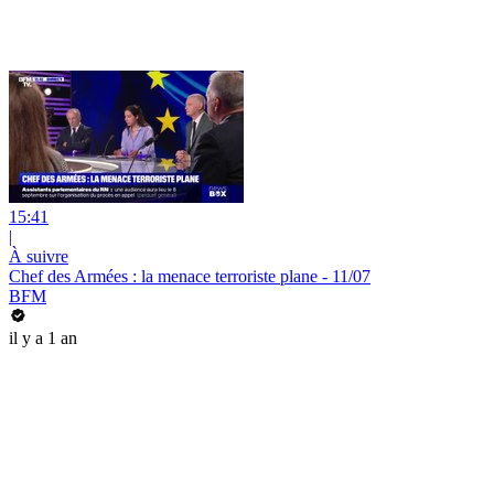
15:41
|
À suivre
Chef des Armées : la menace terroriste plane - 11/07
BFM
il y a 1 an