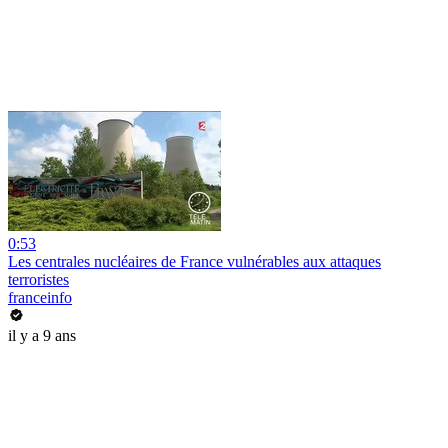
0:53
Les centrales nucléaires de France vulnérables aux attaques
terroristes
franceinfo
il y a 9 ans