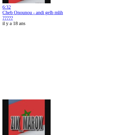
6:32
Cheb Onounou - andi gelb mlih
?????
il y a 18 ans