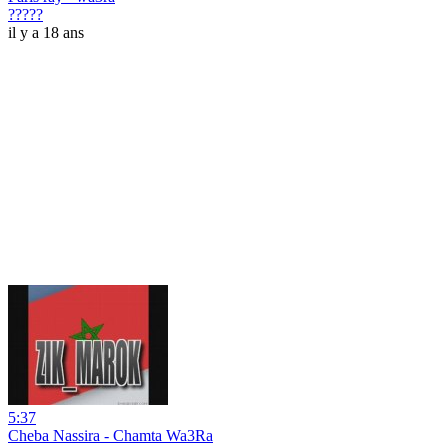
?????
il y a 18 ans
5:37
Cheba Nassira - Chamta Wa3Ra