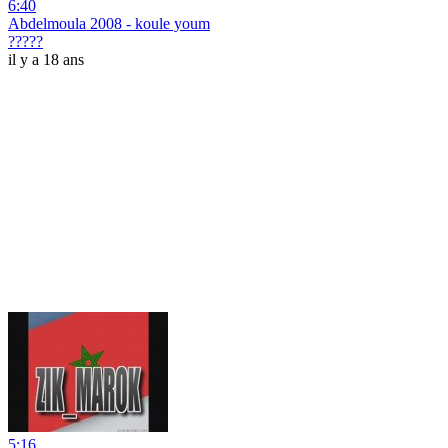
6:40
Abdelmoula 2008 - koule youm
?????
il y a 18 ans
5:16