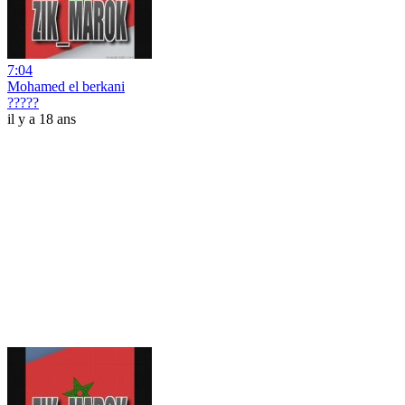
7:04
Mohamed el berkani
?????
il y a 18 ans