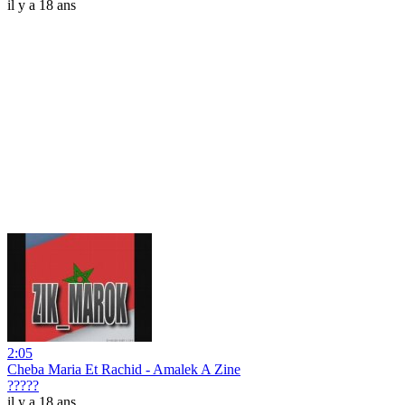
il y a 18 ans
2:05
Cheba Maria Et Rachid - Amalek A Zine
?????
il y a 18 ans