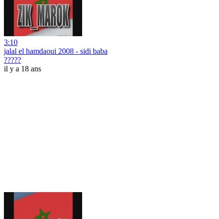
3:10
jalal el hamdaoui 2008 - sidi baba
?????
il y a 18 ans