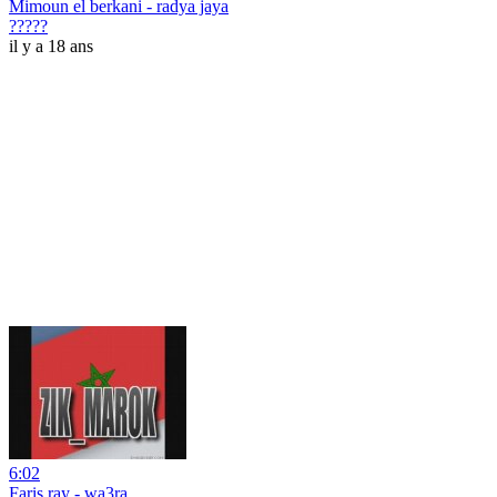
Mimoun el berkani - radya jaya
?????
il y a 18 ans
6:02
Faris ray - wa3ra