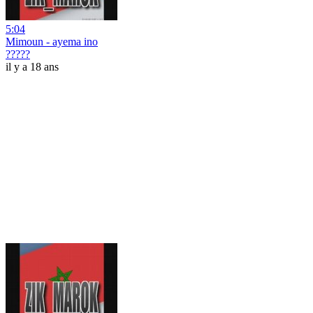
5:04
Mimoun - ayema ino
?????
il y a 18 ans