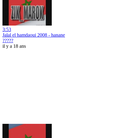
3:53
Jalal el hamdaoui 2008 - hanane
?????
il y a 18 ans