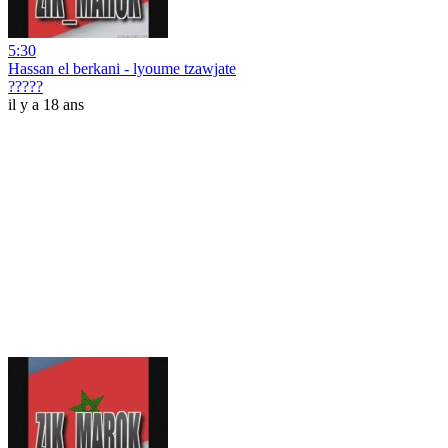
5:30
Hassan el berkani - lyoume tzawjate
?????
il y a 18 ans