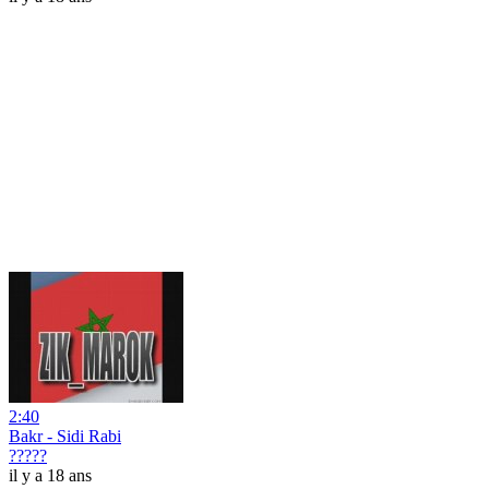
2:40
Bakr - Sidi Rabi
?????
il y a 18 ans