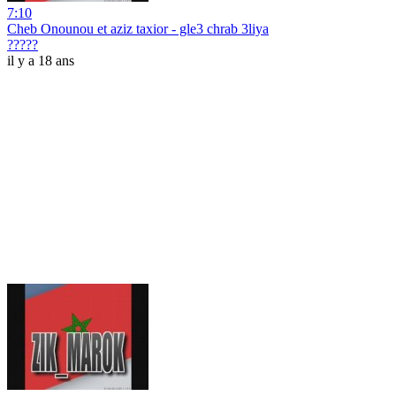
7:10
Cheb Onounou et aziz taxior - gle3 chrab 3liya
?????
il y a 18 ans