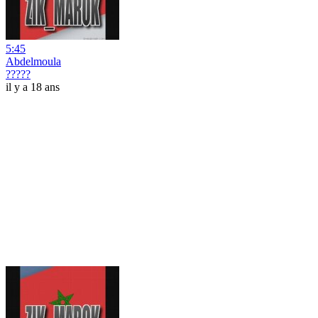
5:45
Abdelmoula
?????
il y a 18 ans