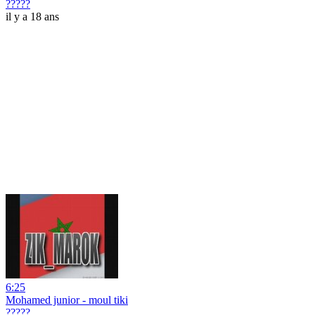
?????
il y a 18 ans
6:25
Mohamed junior - moul tiki
?????