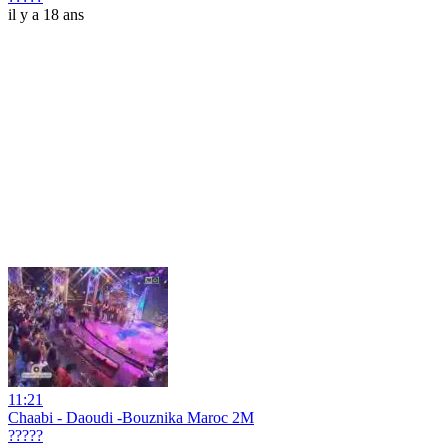
il y a 18 ans
11:21
Chaabi - Daoudi -Bouznika Maroc 2M
?????