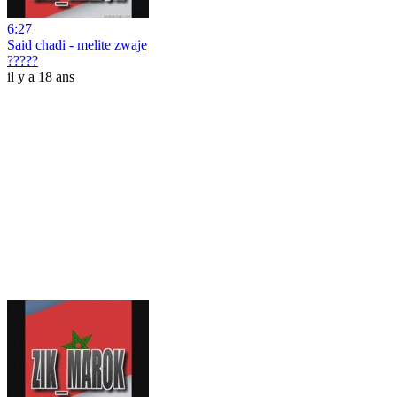
6:27
Said chadi - melite zwaje
?????
il y a 18 ans