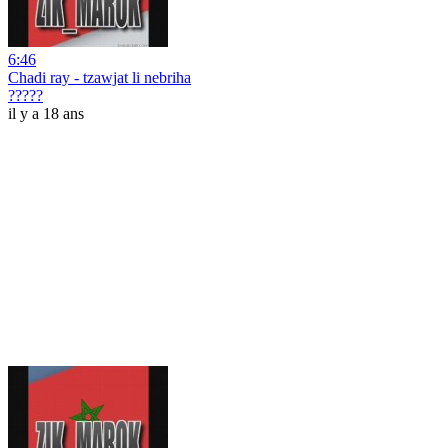
6:46
Chadi ray - tzawjat li nebriha
?????
il y a 18 ans