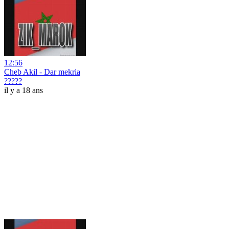
12:56
Cheb Akil - Dar mekria
?????
il y a 18 ans