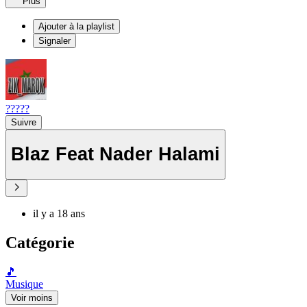
Plus
Ajouter à la playlist
Signaler
?????
Suivre
Blaz Feat Nader Halami
il y a 18 ans
Catégorie
🎵
Musique
Voir moins