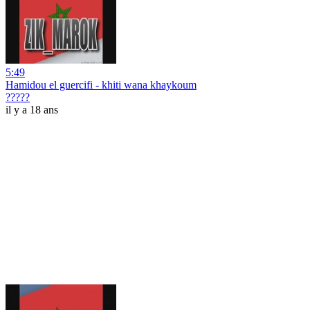
5:49
Hamidou el guercifi - khiti wana khaykoum
?????
il y a 18 ans