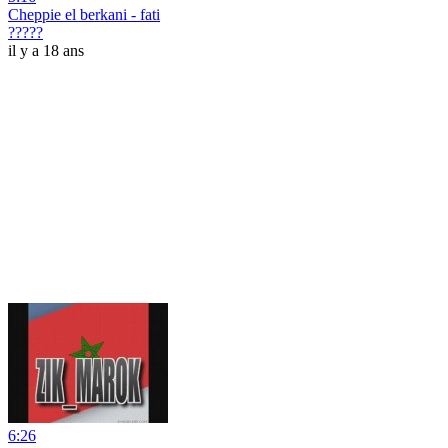
Cheppie el berkani - fati
?????
il y a 18 ans
6:26