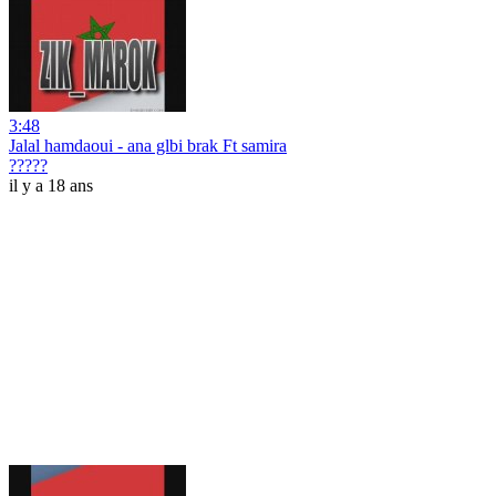
3:48
Jalal hamdaoui - ana glbi brak Ft samira
?????
il y a 18 ans