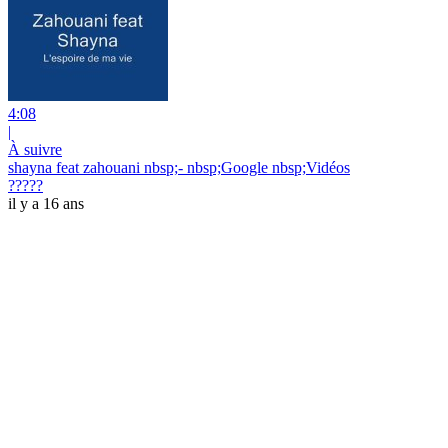
4:08
|
À suivre
shayna feat zahouani nbsp;- nbsp;Google nbsp;Vidéos
?????
il y a 16 ans