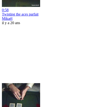
0:58
Twisting the aces parfait
Mikaël
il y a 20 ans