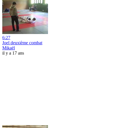
6:27
Joel deuxième combat
Mikaël
il y a 17 ans