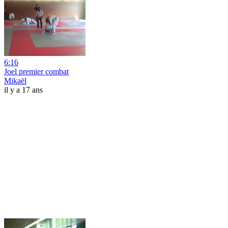
6:16
Joel premier combat
Mikaël
il y a 17 ans