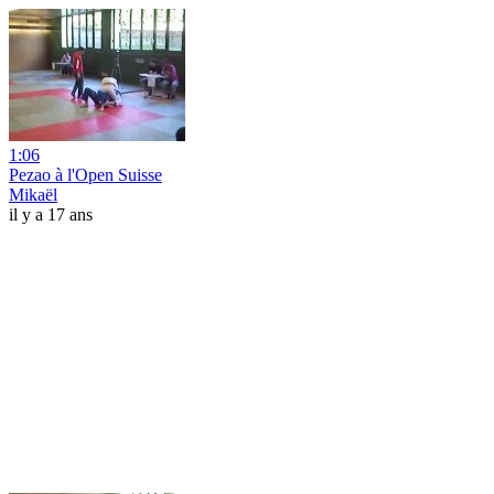
1:06
Pezao à l'Open Suisse
Mikaël
il y a 17 ans