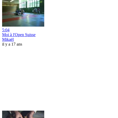
5:04
Moi à l'Open Suisse
Mikaël
il y a 17 ans