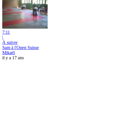
7:11
|
À suivre
Sam à l'Open Suisse
Mikaël
il y a 17 ans