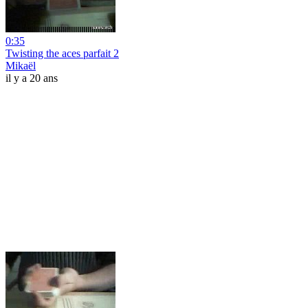
0:35
Twisting the aces parfait 2
Mikaël
il y a 20 ans