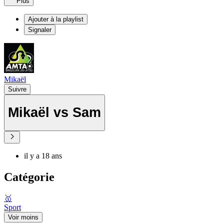
Plus
Ajouter à la playlist
Signaler
Mikaël
Suivre
Mikaël vs Sam
il y a 18 ans
Catégorie
🥇
Sport
Voir moins