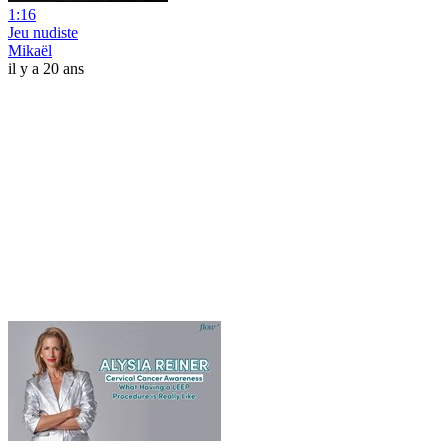
1:16
Jeu nudiste
Mikaël
il y a 20 ans