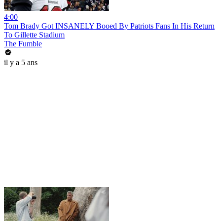
4:00
Tom Brady Got INSANELY Booed By Patriots Fans In His Return
To Gillette Stadium
The Fumble
il y a 5 ans