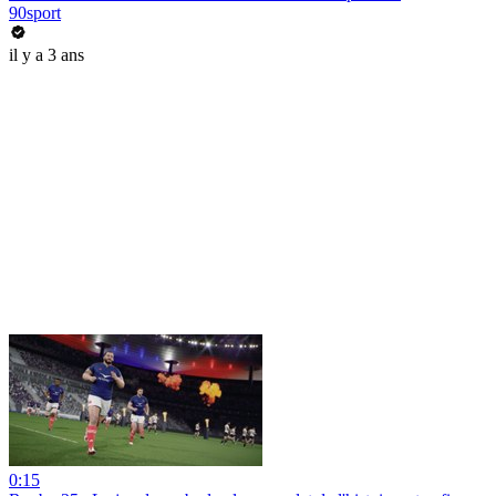
90sport
il y a 3 ans
0:15