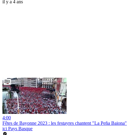
il y a 4 ans
4:00
Fêtes de Bayonne 2023 : les festayres chantent "La Peña Baiona"
ici Pays Basque