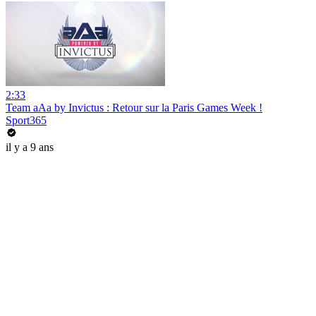
2:33
Team aAa by Invictus : Retour sur la Paris Games Week !
Sport365
il y a 9 ans