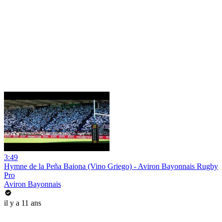
3:49
Hymne de la Peña Baiona (Vino Griego) - Aviron Bayonnais Rugby
Pro
Aviron Bayonnais
il y a 11 ans