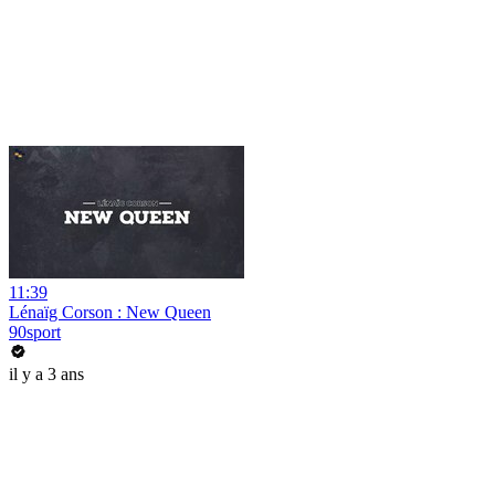
11:39
Lénaïg Corson : New Queen
90sport
il y a 3 ans