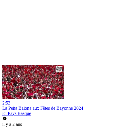
2:53
La Peña Baiona aux Fêtes de Bayonne 2024
ici Pays Basque
il y a 2 ans