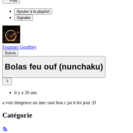
Plus
Ajouter à la playlist
Signaler
Fournier Geoffrey
Suivre
Bolas feu ouf (nunchaku)
il y a 20 ans
a voir durgence un mec ossi bon c pa tt les jour :D
Catégorie
🗞