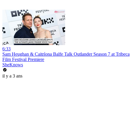
6:33
Sam Heughan & Caitríona Balfe Talk Outlander Season 7 at Tribeca
Film Festival Premiere
SheKnows
il y a 3 ans