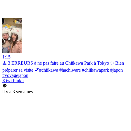
1:15
⚠️ 3 ERREURS à ne pas faire au Chiikawa Park à Tokyo ✨ Bien
préparer sa visite 💕#chiikawa #hachiware #chiikawapark #japon
#voyagejapon
Kiwi Pinku
il y a 3 semaines