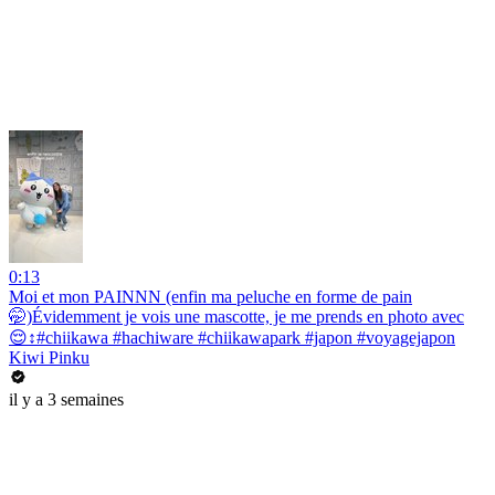
0:13
Moi et mon PAINNN (enfin ma peluche en forme de pain
🤭)Évidemment je vois une mascotte, je me prends en photo avec
😌↕️#chiikawa #hachiware #chiikawapark #japon #voyagejapon
Kiwi Pinku
il y a 3 semaines