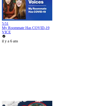
5:51
My Roommate Has COVID-19
VICE
il y a 6 ans