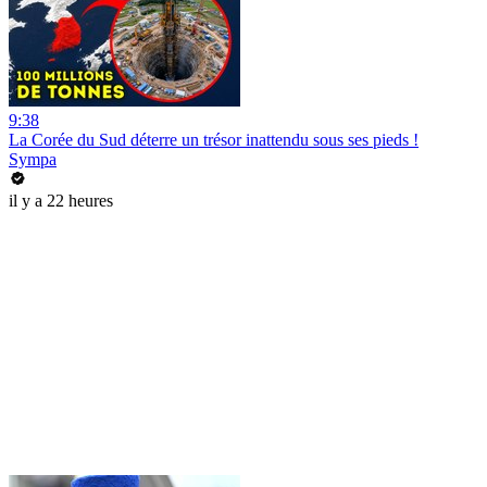
9:38
La Corée du Sud déterre un trésor inattendu sous ses pieds !
Sympa
il y a 22 heures