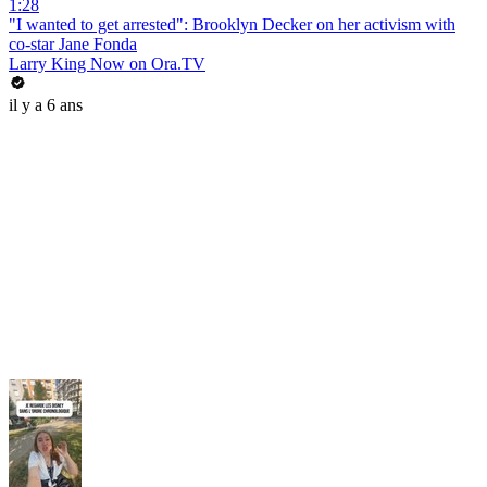
1:28
"I wanted to get arrested": Brooklyn Decker on her activism with
co-star Jane Fonda
Larry King Now on Ora.TV
il y a 6 ans