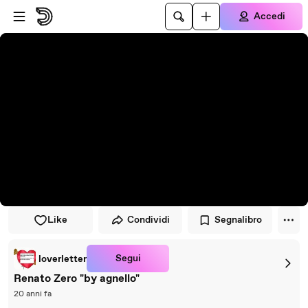
Vai al lettore
Passa al contenuto principale
Accedi
Like
Condividi
Segnalibro
Segui
loverletter
Renato Zero "by agnello"
20 anni fa