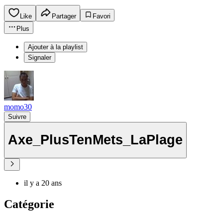
Like
Partager
Favori
Plus
Ajouter à la playlist
Signaler
momo30
Suivre
Axe_PlusTenMets_LaPlage
il y a 20 ans
Catégorie