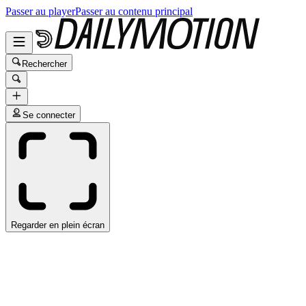
Passer au player
Passer au contenu principal
Rechercher
Se connecter
Regarder en plein écran