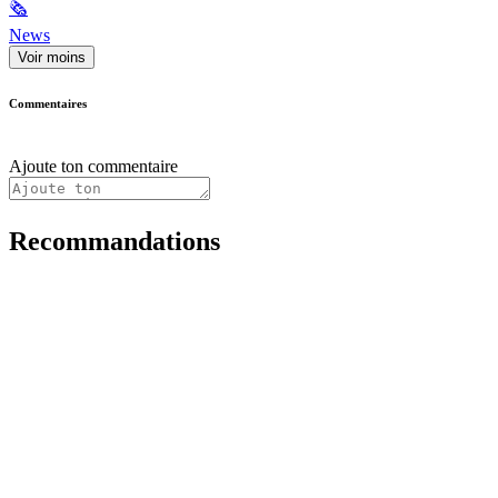
🗞
News
Voir moins
Commentaires
Ajoute ton commentaire
Recommandations