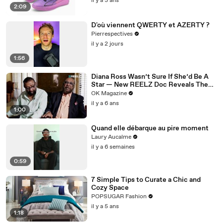
il y a 3 ans
2:09
D'où viennent QWERTY et AZERTY ?
Pierrespectives
il y a 2 jours
1:56
Diana Ross Wasn’t Sure If She’d Be A
Star — New REELZ Doc Reveals The
Reason Why
OK Magazine
il y a 6 ans
1:00
Quand elle débarque au pire moment
Laury Aucalme
il y a 6 semaines
0:59
7 Simple Tips to Curate a Chic and
Cozy Space
POPSUGAR Fashion
il y a 5 ans
1:18