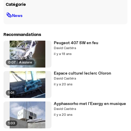
Catégorie
🗞
News
Recommandations
Peugeot 407 SW en feu
David Castéra
il y a 18 ans
0:07
|
À suivre
Espace culturel leclerc Oloron
David Castéra
il y a 20 ans
1:01
Ayphassorho met l'Exergy en musique
David Castéra
il y a 20 ans
1:03