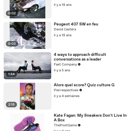
il y a 18 ans
0:02
Peugeot 407 SW en feu
David Castéra
il y a 18 ans
0:02
4 ways to approach difficult
conversations as a leader
Fast Company
il y a 5 ans
1:54
Alors quel score? Quiz culture G
Pierrespectives
il y a 4 semaines
2:15
Kate Fagan: My Sneakers Don't Live In
A Box
ThePostGame