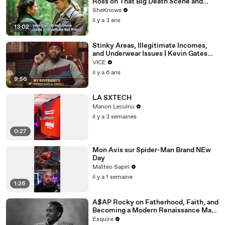
Ross on That Big Death Scene and
Working with Sam Heughan & Caitríona
SheKnows
Balfe
il y a 3 ans
13:02
Stinky Areas, Illegitimate Incomes,
and Underwear Issues | Kevin Gates
Helpline
VICE
il y a 6 ans
9:56
LA SXTECH
Manon Leculnu
il y a 3 semaines
0:27
Mon Avis sur Spider-Man Brand NEw
Day
Matteo Sapin
il y a 1 semaine
1:26
A$AP Rocky on Fatherhood, Faith, and
Becoming a Modern Renaissance Man |
What I’ve Learned | Esquire
Esquire