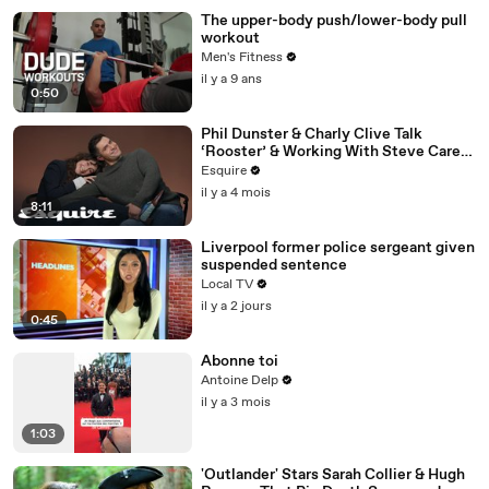
The upper-body push/lower-body pull
workout
Men's Fitness
il y a 9 ans
0:50
Phil Dunster & Charly Clive Talk
‘Rooster’ & Working With Steve Carell
| Inquiring Minds | Esquire
Esquire
il y a 4 mois
8:11
Liverpool former police sergeant given
suspended sentence
Local TV
il y a 2 jours
0:45
Abonne toi
Antoine Delp
il y a 3 mois
1:03
'Outlander' Stars Sarah Collier & Hugh