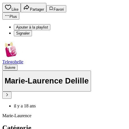
Like
Partager
Favori
Plus
Ajouter à la playlist
Signaler
Telegohelle
Suivre
Marie-Laurence Delille
il y a 18 ans
Marie-Laurence
Catégorie