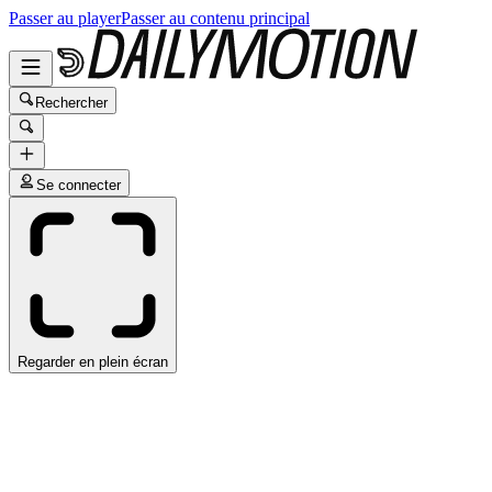
Passer au player
Passer au contenu principal
Rechercher
Se connecter
Regarder en plein écran