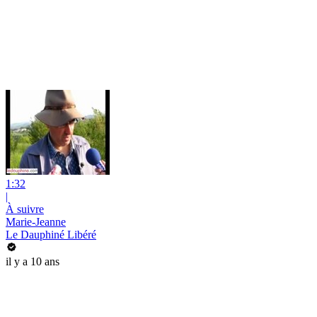
1:32
|
À suivre
Marie-Jeanne
Le Dauphiné Libéré
il y a 10 ans