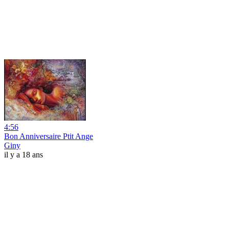
4:56
Bon Anniversaire Ptit Ange
Giny
il y a 18 ans