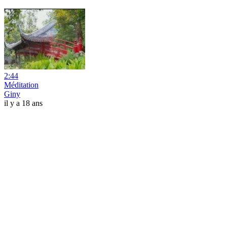
2:44
Méditation
Giny
il y a 18 ans