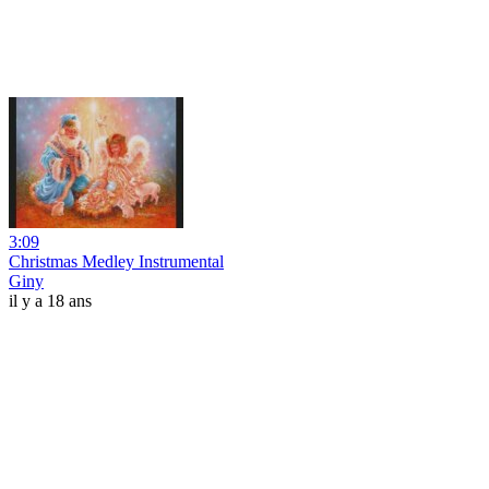
3:09
Christmas Medley Instrumental
Giny
il y a 18 ans