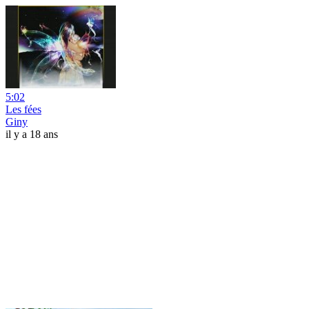
5:02
Les fées
Giny
il y a 18 ans