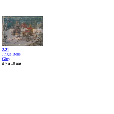
2:21
Jingle Bells
Giny
il y a 18 ans