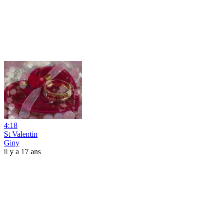
4:18
St Valentin
Giny
il y a 17 ans