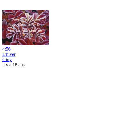
4:56
L'hiver
Giny
il y a 18 ans