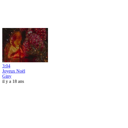
3:04
Joyeux Noël
Giny
il y a 18 ans