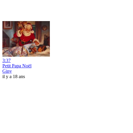
3:37
Petit Papa Noël
Giny
il y a 18 ans