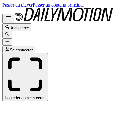
Passer au player
Passer au contenu principal
Rechercher
Se connecter
Regarder en plein écran