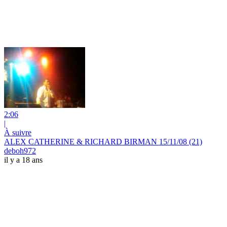
2:06
|
À suivre
ALEX CATHERINE & RICHARD BIRMAN 15/11/08 (21)
deboh972
il y a 18 ans