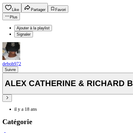
Like
Partager
Favori
Plus
Ajouter à la playlist
Signaler
deboh972
Suivre
ALEX CATHERINE & RICHARD BIR
il y a 18 ans
Catégorie