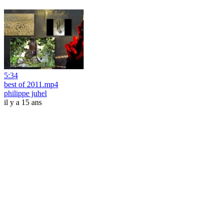
5:34
best of 2011.mp4
philippe juhel
il y a 15 ans