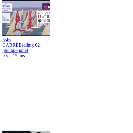
3:46
CARREEsailing 02
philippe juhel
il y a 15 ans