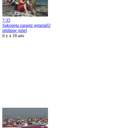
7:35
Sakoneta zarautz getaria02
philippe juhel
il y a 18 ans