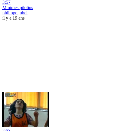
3:57
Minimes pilotins
philippe juhel
il y a 19 ans
2:53