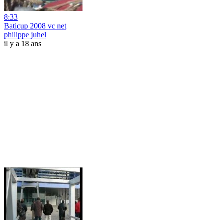
8:33
Baticup 2008 vc net
philippe juhel
il y a 18 ans