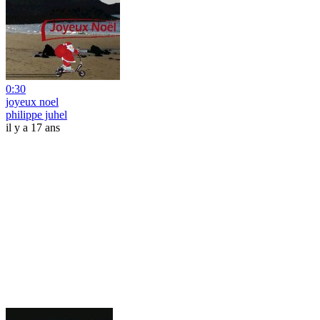
0:30
joyeux noel
philippe juhel
il y a 17 ans