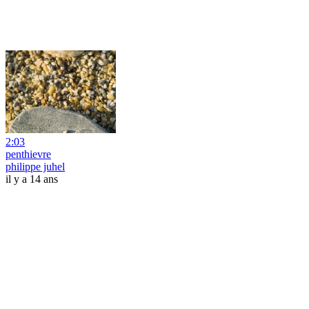
2:03
penthievre
philippe juhel
il y a 14 ans