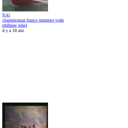
9:41
championnat france minimes voile
philippe juhel
il y a 18 ans