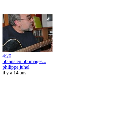
4:20
50 ans en 50 images...
philippe juhel
il y a 14 ans