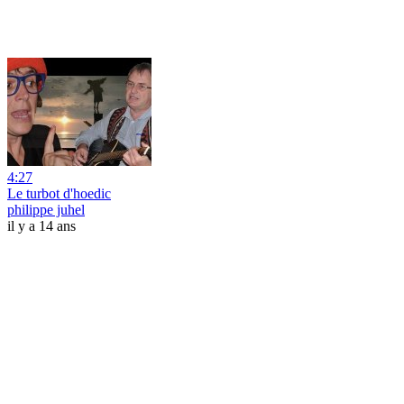
4:27
Le turbot d'hoedic
philippe juhel
il y a 14 ans