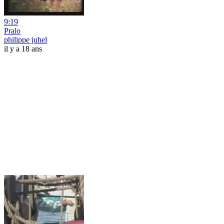
9:19
Pralo
philippe juhel
il y a 18 ans