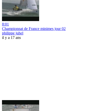
8:01
Championnat de France minimes jour 02
philippe juhel
il y a 17 ans