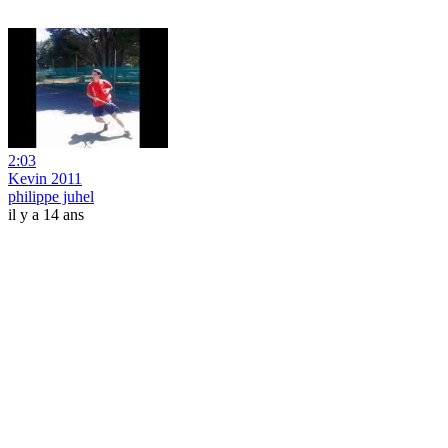
2:03
Kevin 2011
philippe juhel
il y a 14 ans