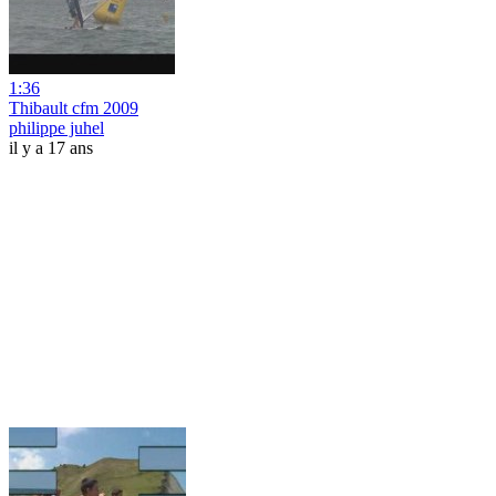
1:36
Thibault cfm 2009
philippe juhel
il y a 17 ans