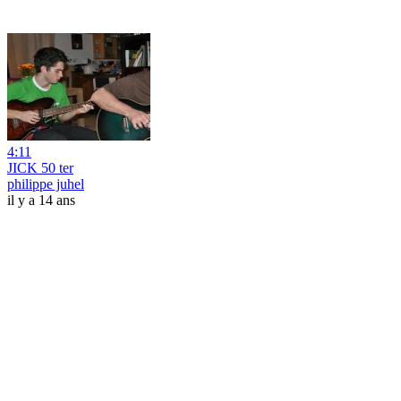
4:11
JICK 50 ter
philippe juhel
il y a 14 ans