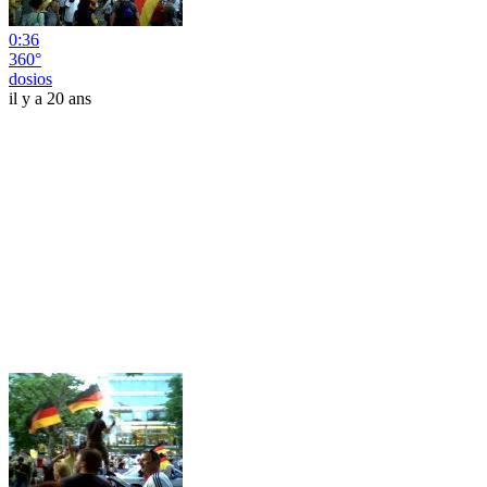
0:36
360°
dosios
il y a 20 ans