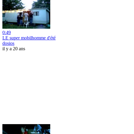
0:49
LE super mobilhomme d'été
dosios
il y a 20 ans