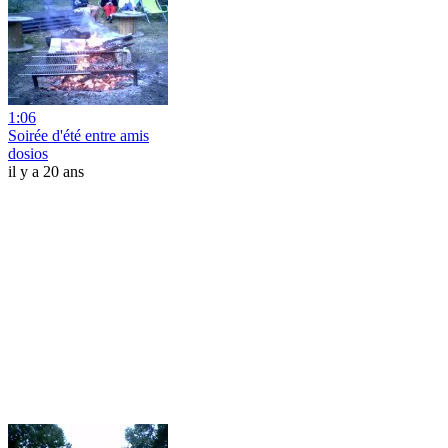
1:06
Soirée d'été entre amis
dosios
il y a 20 ans