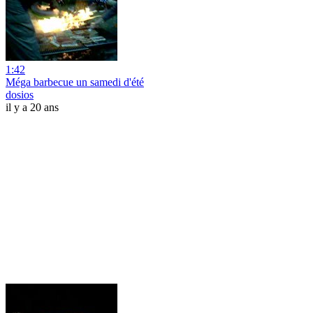
1:42
Méga barbecue un samedi d'été
dosios
il y a 20 ans