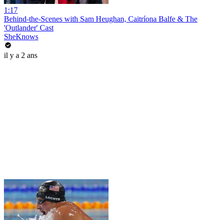
1:17
Behind-the-Scenes with Sam Heughan, Caitríona Balfe & The
'Outlander' Cast
SheKnows
il y a 2 ans