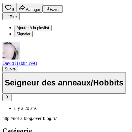
9
Partager
Favori
Plus
Ajouter à la playlist
Signaler
David Haldir 1991
Suivre
Seigneur des anneaux/Hobbits
il y a 20 ans
http://not-a-blog.over-blog.fr/
Catégorie