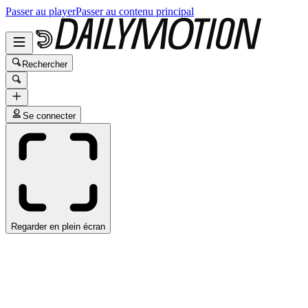
Passer au player
Passer au contenu principal
Rechercher
Se connecter
Regarder en plein écran