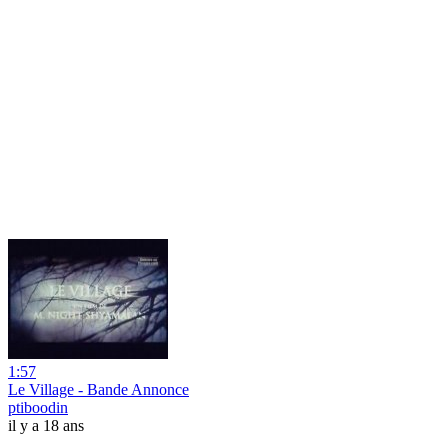
1:57
Le Village - Bande Annonce
ptiboodin
il y a 18 ans