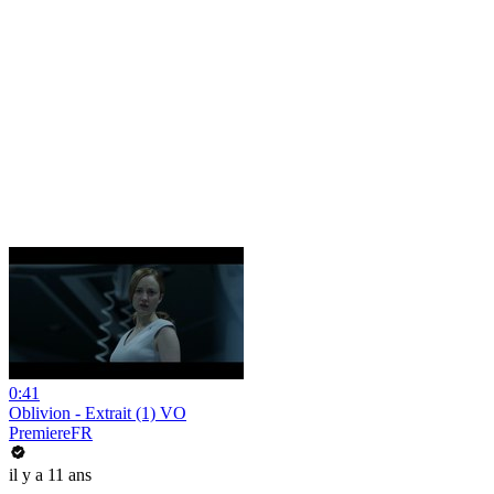
0:41
Oblivion - Extrait (1) VO
PremiereFR
il y a 11 ans