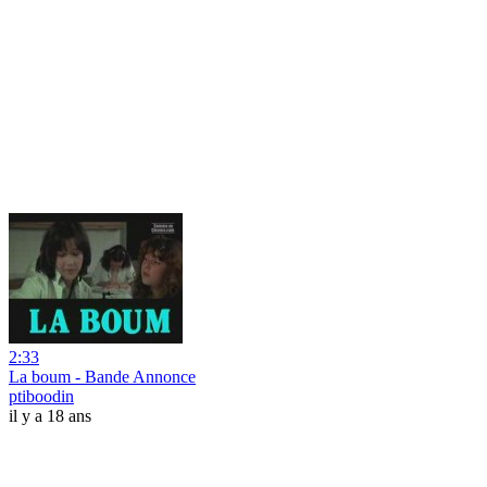
2:33
La boum - Bande Annonce
ptiboodin
il y a 18 ans