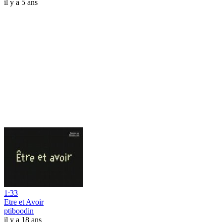
il y a 5 ans
1:33
Etre et Avoir
ptiboodin
il y a 18 ans