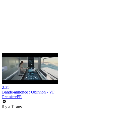
2:35
Bande-annonce : Oblivion - VF
PremiereFR
il y a 11 ans