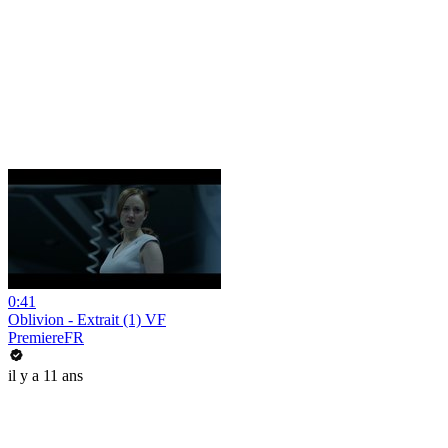
0:41
Oblivion - Extrait (1) VF
PremiereFR
il y a 11 ans