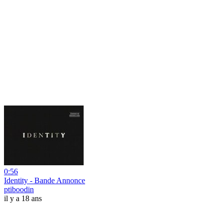
0:56
Identity - Bande Annonce
ptiboodin
il y a 18 ans