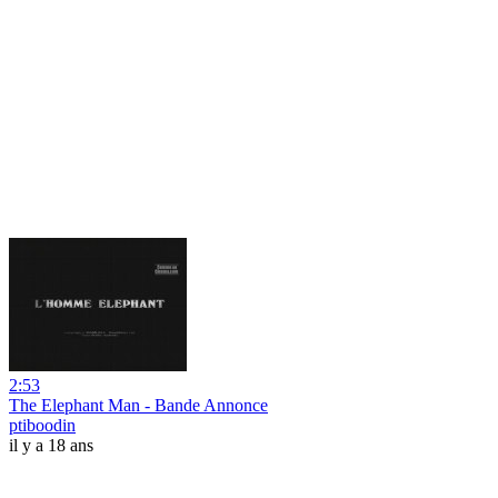
2:53
The Elephant Man - Bande Annonce
ptiboodin
il y a 18 ans