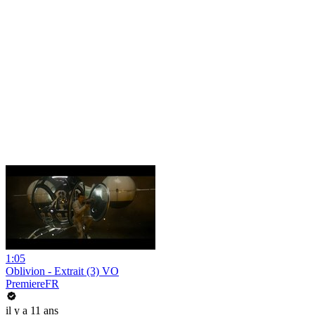
1:05
Oblivion - Extrait (3) VO
PremiereFR
il y a 11 ans