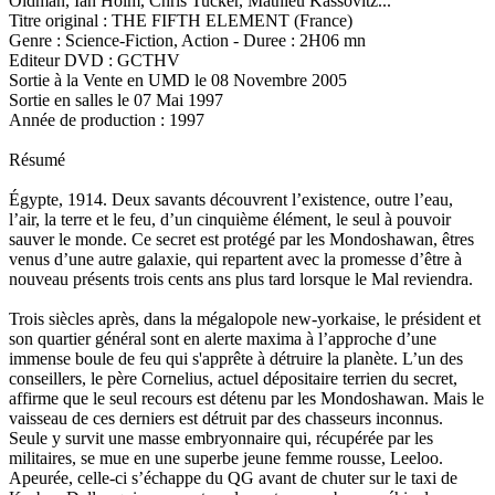
Oldman, Ian Holm, Chris Tucker, Mathieu Kassovitz...
Titre original : THE FIFTH ELEMENT (France)
Genre : Science-Fiction, Action - Duree : 2H06 mn
Editeur DVD : GCTHV
Sortie à la Vente en UMD le 08 Novembre 2005
Sortie en salles le 07 Mai 1997
Année de production : 1997
Résumé
Égypte, 1914. Deux savants découvrent l’existence, outre l’eau,
l’air, la terre et le feu, d’un cinquième élément, le seul à pouvoir
sauver le monde. Ce secret est protégé par les Mondoshawan, êtres
venus d’une autre galaxie, qui repartent avec la promesse d’être à
nouveau présents trois cents ans plus tard lorsque le Mal reviendra.
Trois siècles après, dans la mégalopole new-yorkaise, le président et
son quartier général sont en alerte maxima à l’approche d’une
immense boule de feu qui s'apprête à détruire la planète. L’un des
conseillers, le père Cornelius, actuel dépositaire terrien du secret,
affirme que le seul recours est détenu par les Mondoshawan. Mais le
vaisseau de ces derniers est détruit par des chasseurs inconnus.
Seule y survit une masse embryonnaire qui, récupérée par les
militaires, se mue en une superbe jeune femme rousse, Leeloo.
Apeurée, celle-ci s’échappe du QG avant de chuter sur le taxi de