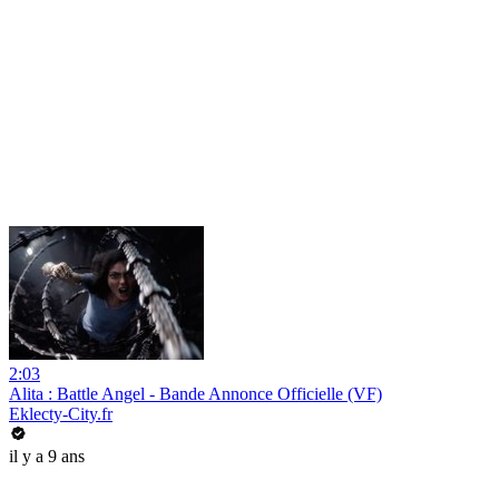
2:03
Alita : Battle Angel - Bande Annonce Officielle (VF)
Eklecty-City.fr
il y a 9 ans