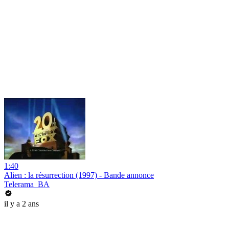
1:40
Alien : la résurrection (1997) - Bande annonce
Telerama_BA
il y a 2 ans