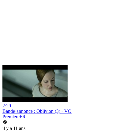
2:29
Bande-annonce : Oblivion (3) - VO
PremiereFR
il y a 11 ans