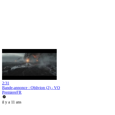
2:31
Bande-annonce : Oblivion (2) - VO
PremiereFR
il y a 11 ans