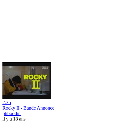
2:35
Rocky II - Bande Annonce
ptiboodin
il y a 18 ans