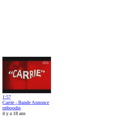
1:57
Carrie - Bande Annonce
ptiboodin
il y a 18 ans