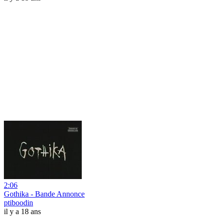
2:06
Gothika - Bande Annonce
ptiboodin
il y a 18 ans