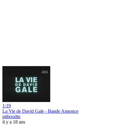
1:19
La Vie de David Gale - Bande Annonce
ptiboodin
il y a 18 ans