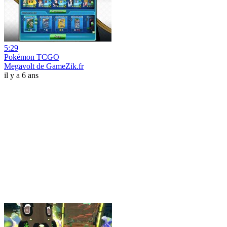
5:29
Pokémon TCGO
Megavolt de GameZik.fr
il y a 6 ans