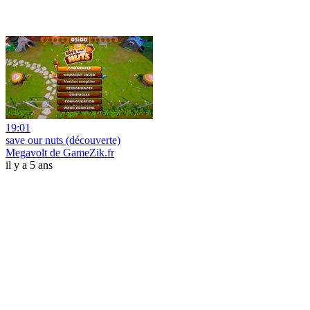
19:01
save our nuts (découverte)
Megavolt de GameZik.fr
il y a 5 ans