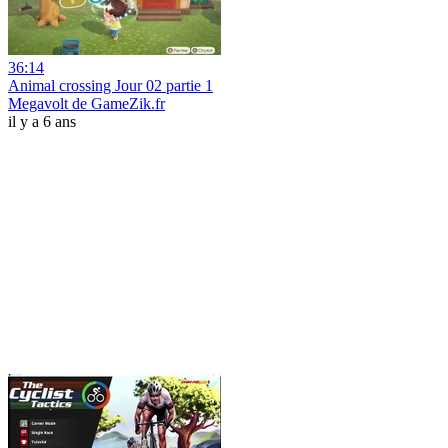
36:14
Animal crossing Jour 02 partie 1
Megavolt de GameZik.fr
il y a 6 ans