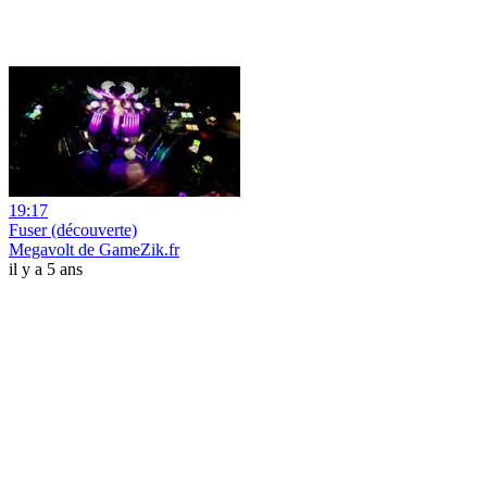
19:17
Fuser (découverte)
Megavolt de GameZik.fr
il y a 5 ans