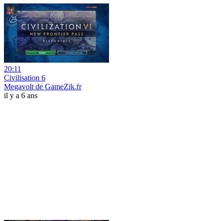
20:11
Civilisation 6
Megavolt de GameZik.fr
il y a 6 ans