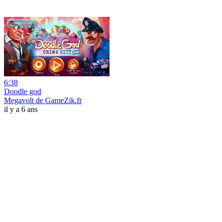
6:38
Doodle god
Megavolt de GameZik.fr
il y a 6 ans