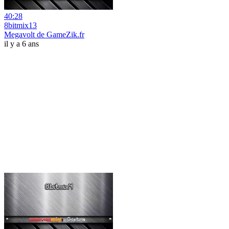
40:28
8bitmix13
Megavolt de GameZik.fr
il y a 6 ans