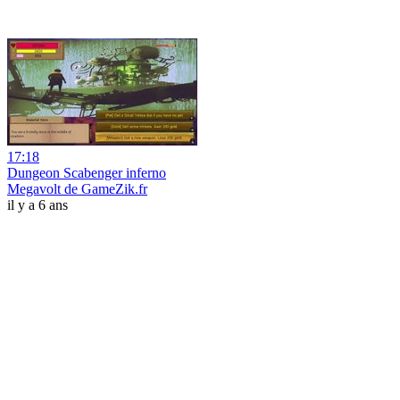
17:18
Dungeon Scabenger inferno
Megavolt de GameZik.fr
il y a 6 ans