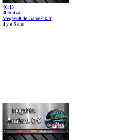
40:43
8bitmix4
Megavolt de GameZik.fr
il y a 6 ans