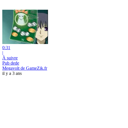
0:31
|
À suivre
Pub dede
Megavolt de GameZik.fr
il y a 3 ans