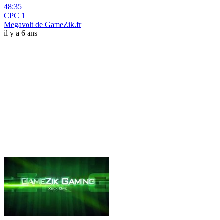
48:35
CPC 1
Megavolt de GameZik.fr
il y a 6 ans