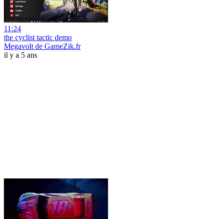
11:24
the cyclist tactic demo
Megavolt de GameZik.fr
il y a 5 ans