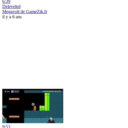
6:39
Deleveled
Megavolt de GameZik.fr
il y a 6 ans
9:53