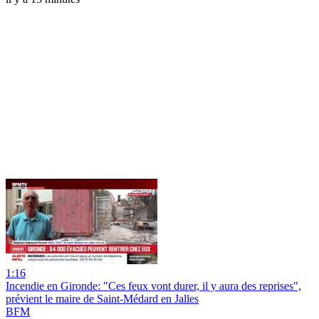
1:16
Incendie en Gironde: "Ces feux vont durer, il y aura des reprises",
prévient le maire de Saint-Médard en Jalles
BFM