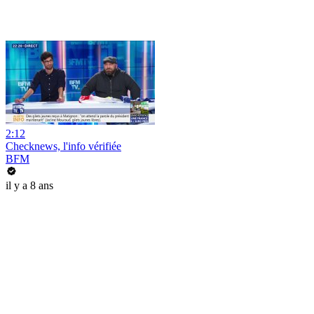
2:12
Checknews, l'info vérifiée
BFM
il y a 8 ans