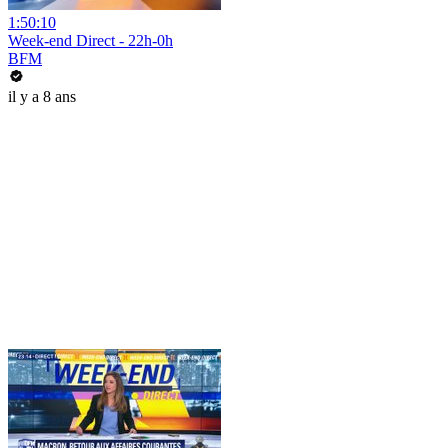
1:50:10
Week-end Direct - 22h-0h
BFM
il y a 8 ans