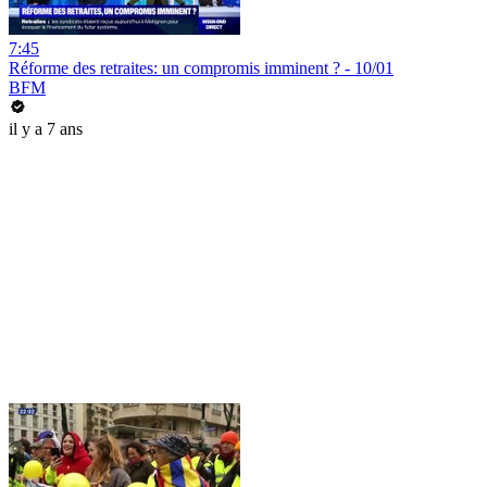
7:45
Réforme des retraites: un compromis imminent ? - 10/01
BFM
il y a 7 ans