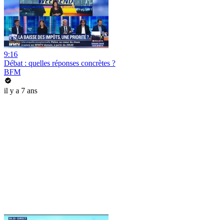
9:16
Débat : quelles réponses concrètes ?
BFM
il y a 7 ans