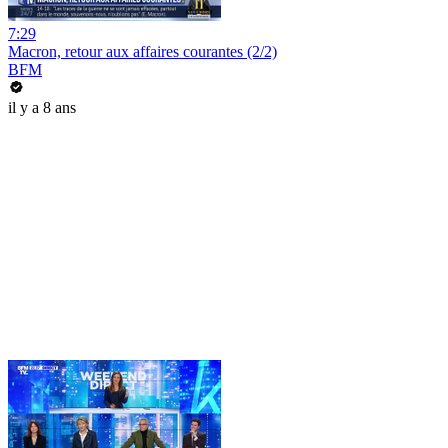
7:29
Macron, retour aux affaires courantes (2/2)
BFM
il y a 8 ans