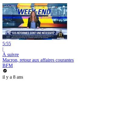
5:55
|
À suivre
Macron, retour aux affaires courantes
BFM
il y a 8 ans