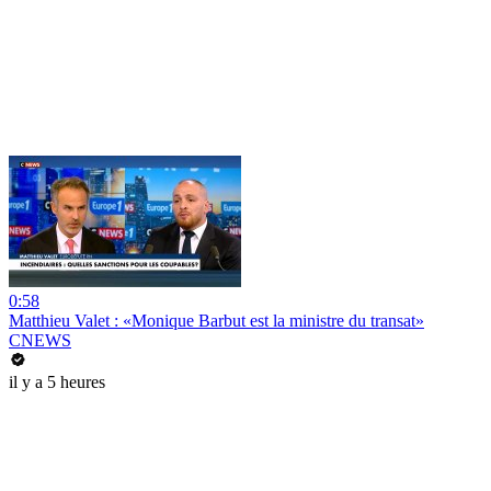
0:58
Matthieu Valet : «Monique Barbut est la ministre du transat»
CNEWS
il y a 5 heures