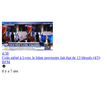
4:58
Colis piégé à Lyon: le bilan provisoire fait état de 13 blessés (4/5)
BFM
il y a 7 ans