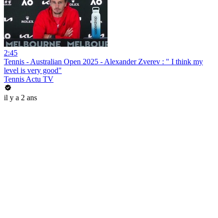
2:45
Tennis - Australian Open 2025 - Alexander Zverev : " I think my
level is very good"
Tennis Actu TV
il y a 2 ans