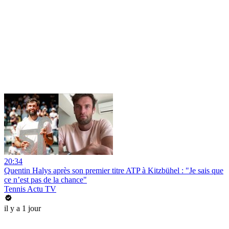
20:34
Quentin Halys après son premier titre ATP à Kitzbühel : "Je sais que
ce n’est pas de la chance"
Tennis Actu TV
il y a 1 jour