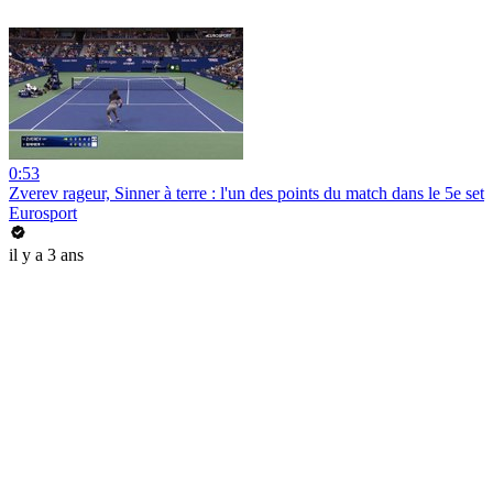
0:53
Zverev rageur, Sinner à terre : l'un des points du match dans le 5e set
Eurosport
il y a 3 ans