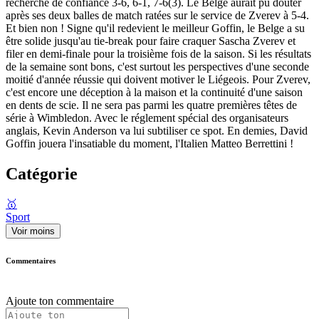
recherche de confiance 3-6, 6-1, 7-6(3). Le Belge aurait pu douter
après ses deux balles de match ratées sur le service de Zverev à 5-4.
Et bien non ! Signe qu'il redevient le meilleur Goffin, le Belge a su
être solide jusqu'au tie-break pour faire craquer Sascha Zverev et
filer en demi-finale pour la troisième fois de la saison. Si les résultats
de la semaine sont bons, c'est surtout les perspectives d'une seconde
moitié d'année réussie qui doivent motiver le Liégeois. Pour Zverev,
c'est encore une déception à la maison et la continuité d'une saison
en dents de scie. Il ne sera pas parmi les quatre premières têtes de
série à Wimbledon. Avec le réglement spécial des organisateurs
anglais, Kevin Anderson va lui subtiliser ce spot. En demies, David
Goffin jouera l'insatiable du moment, l'Italien Matteo Berrettini !
Catégorie
🥇
Sport
Voir moins
Commentaires
Ajoute ton commentaire