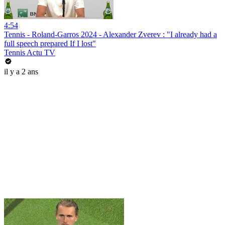
4:54
Tennis - Roland-Garros 2024 - Alexander Zverev : "I already had a
full speech prepared If I lost"
Tennis Actu TV
il y a 2 ans