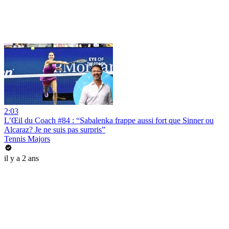
2:03
L’Œil du Coach #84 : “Sabalenka frappe aussi fort que Sinner ou
Alcaraz? Je ne suis pas surpris”
Tennis Majors
il y a 2 ans