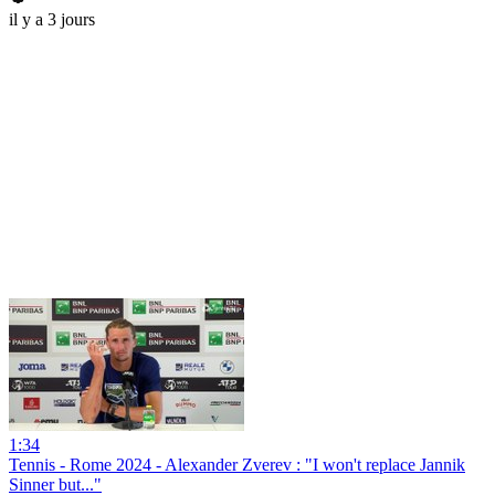
il y a 3 jours
1:34
Tennis - Rome 2024 - Alexander Zverev : "I won't replace Jannik
Sinner but..."