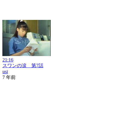
21:16
スワンの涙 第7話
usi
7 年前