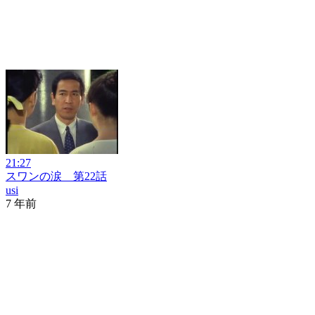
21:27
スワンの涙 第22話
usi
7 年前