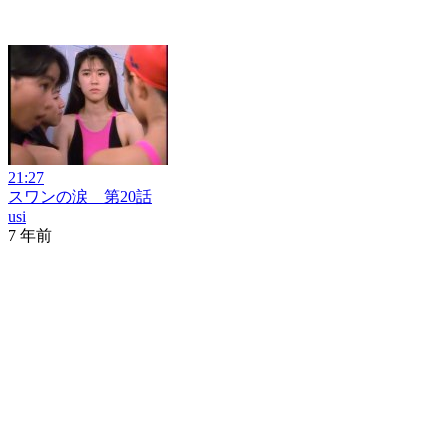
21:27
スワンの涙 第20話
usi
7 年前