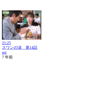
21:25
スワンの涙 第14話
usi
7 年前