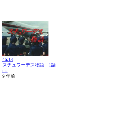
46:13
スチュワーデス物語 1話
usi
9 年前