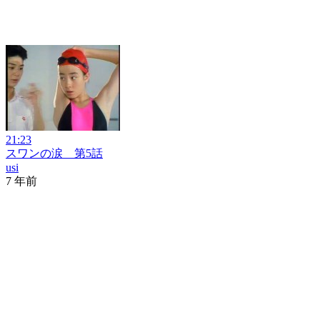
21:23
スワンの涙 第5話
usi
7 年前