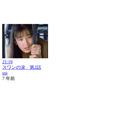
21:19
スワンの涙 第2話
usi
7 年前