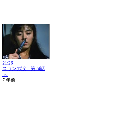
21:26
スワンの涙 第24話
usi
7 年前