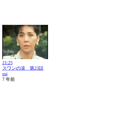
21:25
スワンの涙 第23話
usi
7 年前