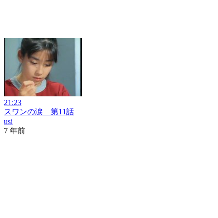
21:23
スワンの涙 第11話
usi
7 年前