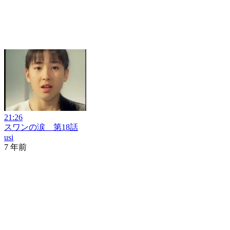
21:26
スワンの涙 第18話
usi
7 年前