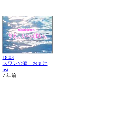
18:03
スワンの涙 おまけ
usi
7 年前