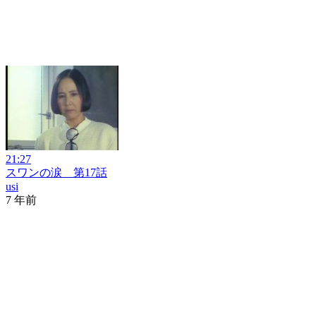
21:27
スワンの涙 第17話
usi
7 年前