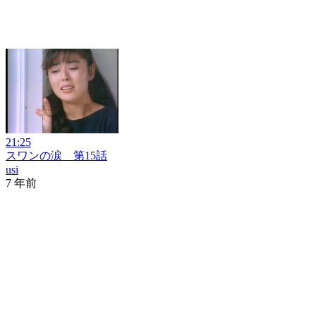
21:25
スワンの涙 第15話
usi
7 年前