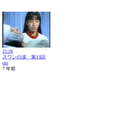
21:26
スワンの涙 第13話
usi
7 年前