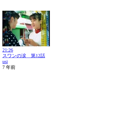
21:26
スワンの涙 第12話
usi
7 年前