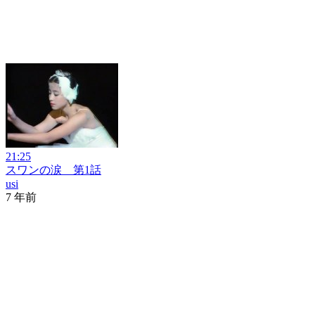
21:25
スワンの涙 第1話
usi
7 年前