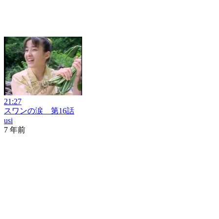
21:27
スワンの涙 第16話
usi
7 年前