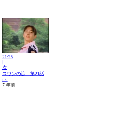
21:25
|
次
スワンの涙 第21話
usi
7 年前