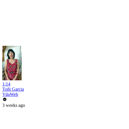
1:14
Toñi Garcia
VilaWeb
3 weeks ago