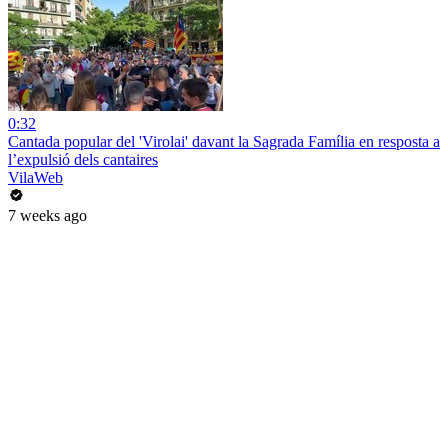
0:32
Cantada popular del 'Virolai' davant la Sagrada Família en resposta a
l’expulsió dels cantaires
VilaWeb
7 weeks ago