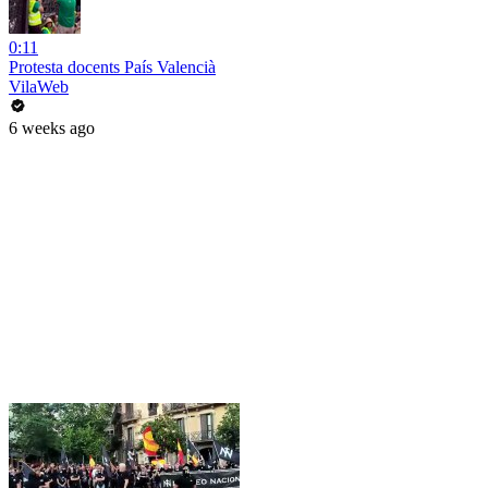
0:11
Protesta docents País Valencià
VilaWeb
6 weeks ago