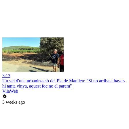
3:13
Un veí d'una urbanització del Pla de Manlleu: "Si no arriba a haver-
hi tanta vinya, aquest foc no el parem"
VilaWeb
3 weeks ago