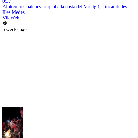
0:37
Albiren tres balenes rorqual a la costa del Montgrí, a tocar de les
Illes Medes
VilaWeb
5 weeks ago