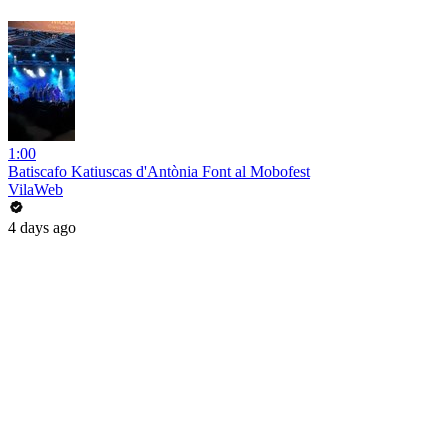
1:00
Batiscafo Katiuscas d'Antònia Font al Mobofest
VilaWeb
4 days ago