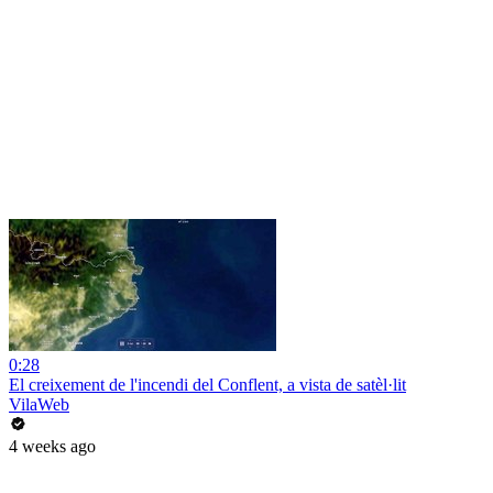
0:28
El creixement de l'incendi del Conflent, a vista de satèl·lit
VilaWeb
4 weeks ago