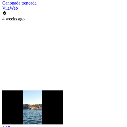
Canonada trencada
VilaWeb
4 weeks ago