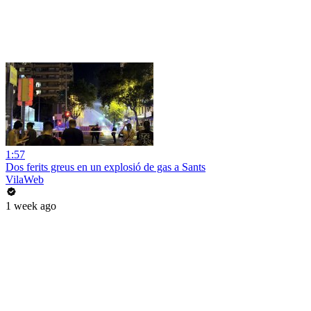
1:57
Dos ferits greus en un explosió de gas a Sants
VilaWeb
1 week ago