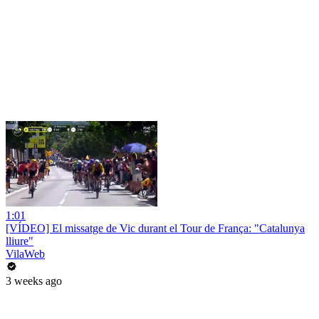
1:01
[VÍDEO] El missatge de Vic durant el Tour de França: "Catalunya
lliure"
VilaWeb
3 weeks ago