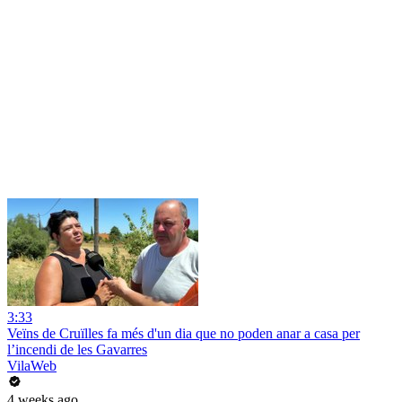
3:33
Veïns de Cruïlles fa més d'un dia que no poden anar a casa per
l’incendi de les Gavarres
VilaWeb
4 weeks ago