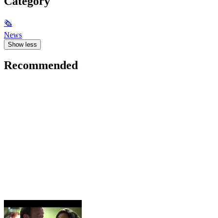
Category
🗞
News
Show less
Recommended