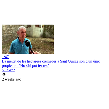
1:47
La meitat de les hectàrees cremades a Sant Quirze són d'un únic
propietari: "No s'hi pot fer res"
VilaWeb
2 weeks ago