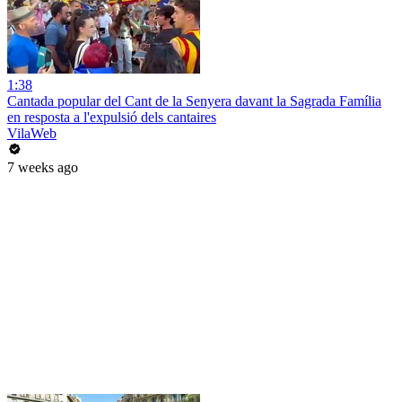
1:38
Cantada popular del Cant de la Senyera davant la Sagrada Família
en resposta a l'expulsió dels cantaires
VilaWeb
7 weeks ago