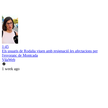
1:45
Els usuaris de Rodalia viuen amb resignació les afectacions per
l'esvoranc de Montcada
VilaWeb
1 week ago