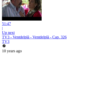
51:47
|
Up next
TV3 - Ventdelplà - Ventdelplà - Cap. 326
TV3
10 years ago