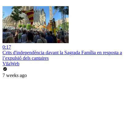
0:17
Crits d'independència davant la Sagrada Família en resposta a
l’expulsió dels cantaires
VilaWeb
7 weeks ago