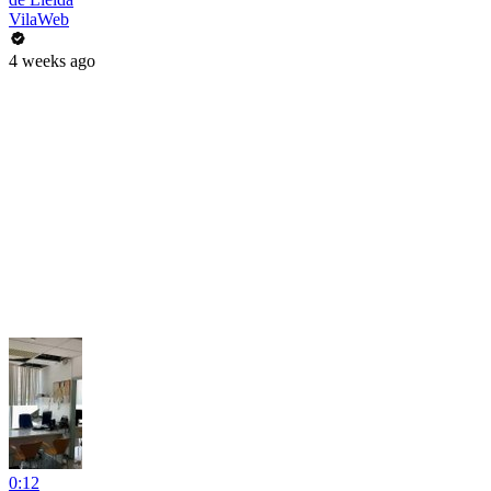
VilaWeb
4 weeks ago
0:12