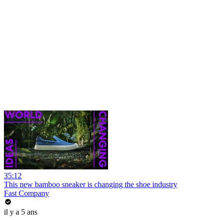
35:12
This new bamboo sneaker is changing the shoe industry
Fast Company
il y a 5 ans