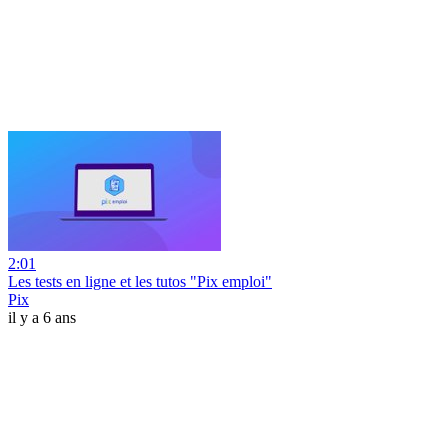
2:01
Les tests en ligne et les tutos "Pix emploi"
Pix
il y a 6 ans