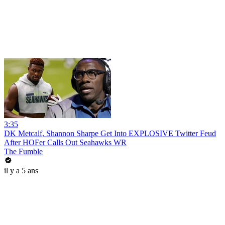
3:35
DK Metcalf, Shannon Sharpe Get Into EXPLOSIVE Twitter Feud
After HOFer Calls Out Seahawks WR
The Fumble
il y a 5 ans