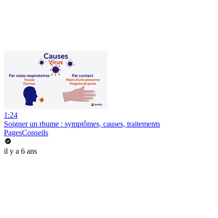
1:24
Soigner un rhume : symptômes, causes, traitements
PagesConseils
il y a 6 ans