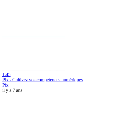
1:45
Pix - Cultivez vos compétences numériques
Pix
il y a 7 ans