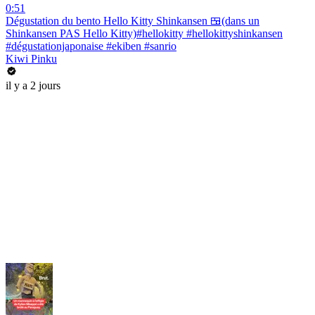
0:51
Dégustation du bento Hello Kitty Shinkansen 🍱(dans un
Shinkansen PAS Hello Kitty)#hellokitty #hellokittyshinkansen
#dégustationjaponaise #ekiben #sanrio
Kiwi Pinku
il y a 2 jours