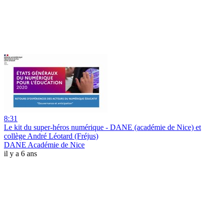
8:31
Le kit du super-héros numérique - DANE (académie de Nice) et
collège André Léotard (Fréjus)
DANE Académie de Nice
il y a 6 ans