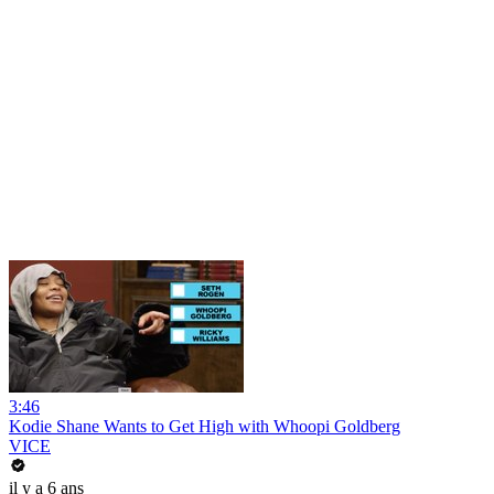
3:46
Kodie Shane Wants to Get High with Whoopi Goldberg
VICE
il y a 6 ans