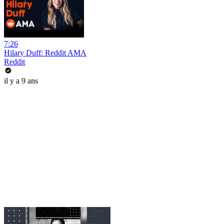
7:26
Hilary Duff: Reddit AMA
Reddit
il y a 9 ans