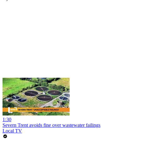
1:30
Severn Trent avoids fine over wastewater failings
Local TV