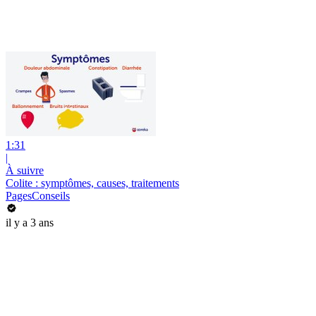
1:31
|
À suivre
Colite : symptômes, causes, traitements
PagesConseils
il y a 3 ans