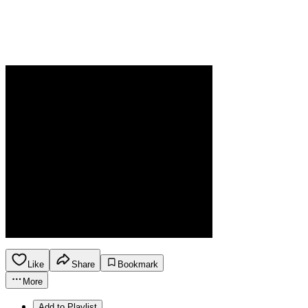
Like
Share
Bookmark
More
Add to Playlist