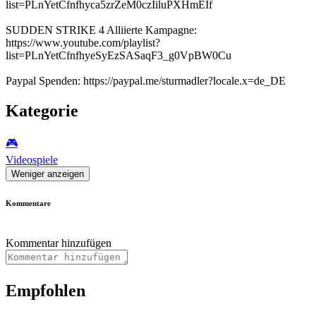
list=PLnYetCfnfhyca5zrZeM0czIiluPXHmEIf
SUDDEN STRIKE 4 Alliierte Kampagne:
https://www.youtube.com/playlist?
list=PLnYetCfnfhyeSyEzSASaqF3_g0VpBW0Cu
Paypal Spenden: https://paypal.me/sturmadler?locale.x=de_DE
Kategorie
🎮️
Videospiele
Weniger anzeigen
Kommentare
Kommentar hinzufügen
Empfohlen