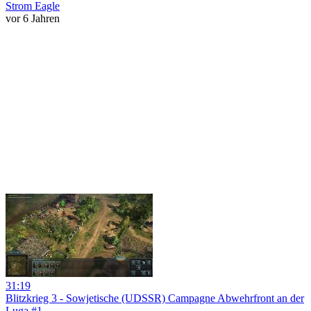
Strom Eagle
vor 6 Jahren
31:19
Blitzkrieg 3 - Sowjetische (UDSSR) Campagne Abwehrfront an der
Luga #1