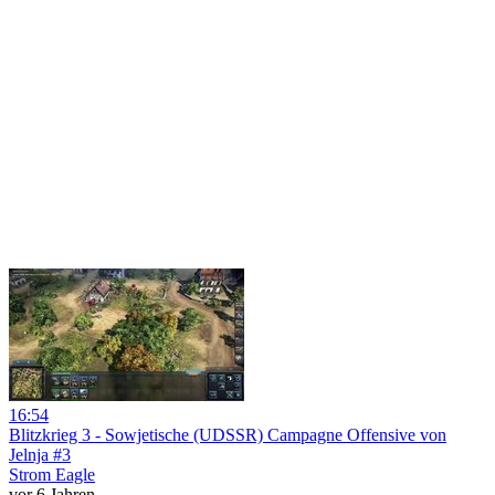
16:54
Blitzkrieg 3 - Sowjetische (UDSSR) Campagne Offensive von
Jelnja #3
Strom Eagle
vor 6 Jahren