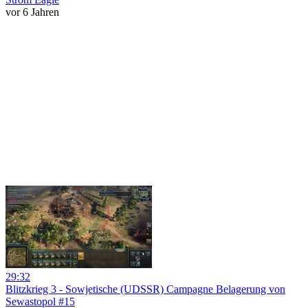
vor 6 Jahren
29:32
Blitzkrieg 3 - Sowjetische (UDSSR) Campagne Belagerung von
Sewastopol #15