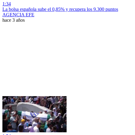
1:34
La bolsa española sube el 0,85% y recupera los 9.300 puntos
AGENCIA EFE
hace 3 años