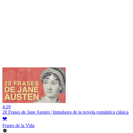
4:29
20 Frases de Jane Austen | Impulsora de la novela romántica clásica
❤️
Frases de la Vida