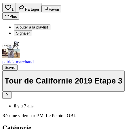
1
Partager
Favori
Plus
Ajouter à la playlist
Signaler
patrick marchand
Suivre
Tour de Californie 2019 Etape 3
il y a 7 ans
Résumé vidéo par P.M. Le Peloton OBI.
Catégorie