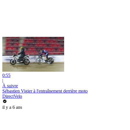
0:55
|
À suivre
Sébastien Vigier à l'entraînement derrière moto
DirectVelo
il y a 6 ans