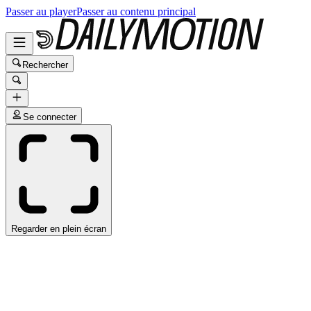
Passer au player
Passer au contenu principal
Rechercher
Se connecter
Regarder en plein écran