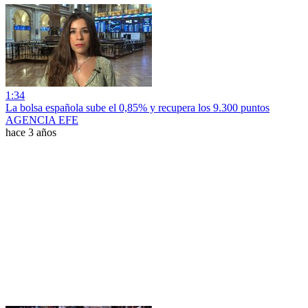
1:34
La bolsa española sube el 0,85% y recupera los 9.300 puntos
AGENCIA EFE
hace 3 años