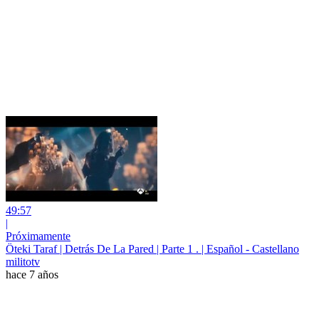
49:57
|
Próximamente
Öteki Taraf | Detrás De La Pared | Parte 1 . | Español - Castellano
militotv
hace 7 años