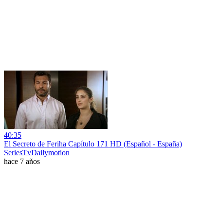
40:35
El Secreto de Feriha Capítulo 171 HD (Español - España)
SeriesTvDailymotion
hace 7 años