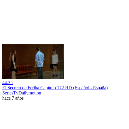
44:35
El Secreto de Feriha Capítulo 172 HD (Español - España)
SeriesTvDailymotion
hace 7 años