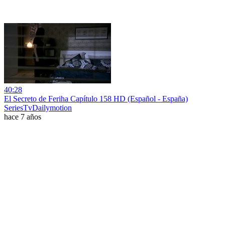
40:28
El Secreto de Feriha Capítulo 158 HD (Español - España)
SeriesTvDailymotion
hace 7 años