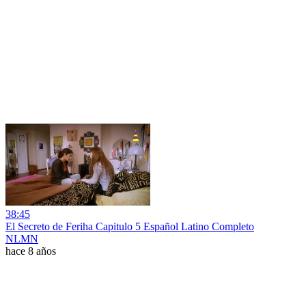
38:45
El Secreto de Feriha Capitulo 5 Español Latino Completo
NLMN
hace 8 años