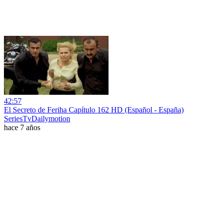
42:57
El Secreto de Feriha Capítulo 162 HD (Español - España)
SeriesTvDailymotion
hace 7 años