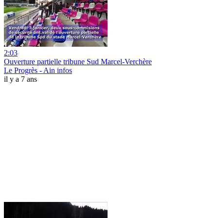
2:03
Ouverture partielle tribune Sud Marcel-Verchère
Le Progrès - Ain infos
il y a 7 ans