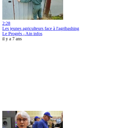
2:28
Les jeunes agriculteurs face à l'agribashing
Le Progrès - Ain infos
il y a 7 ans