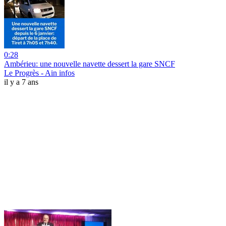
0:28
Ambérieu: une nouvelle navette dessert la gare SNCF
Le Progrès - Ain infos
il y a 7 ans