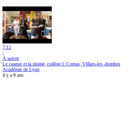
7:12
|
À suivre
Le casque et la plume, collège L Comas, VIllars-les -dombes
Académie de Lyon
il y a 8 ans