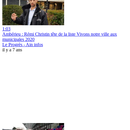
1:03
Ambérieu : Rémi Christin tête de la liste Vivons notre ville aux
municipales 2020
Le Progrès - Ain infos
il y a 7 ans