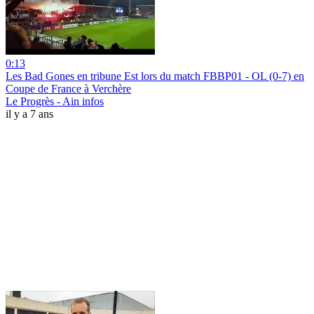
0:13
Les Bad Gones en tribune Est lors du match FBBP01 - OL (0-7) en
Coupe de France à Verchère
Le Progrès - Ain infos
il y a 7 ans