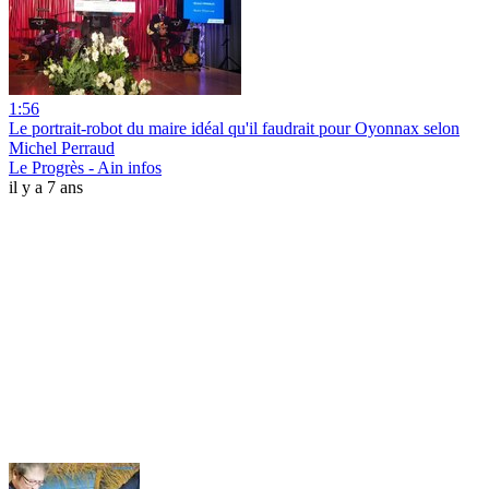
1:56
Le portrait-robot du maire idéal qu'il faudrait pour Oyonnax selon
Michel Perraud
Le Progrès - Ain infos
il y a 7 ans