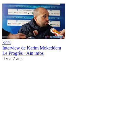
3:15
Interview de Karim Mokeddem
Le Progrès - Ain infos
il y a 7 ans