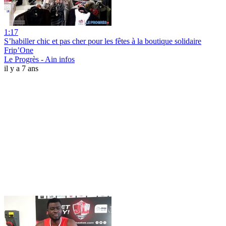
1:17
S’habiller chic et pas cher pour les fêtes à la boutique solidaire
Frip’One
Le Progrès - Ain infos
il y a 7 ans