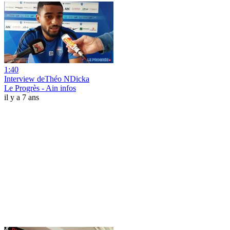
1:40
Interview deThéo NDicka
Le Progrès - Ain infos
il y a 7 ans