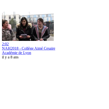
2:02
NAH2018 - Collège Aimé Cesaire
Académie de Lyon
il y a 8 ans