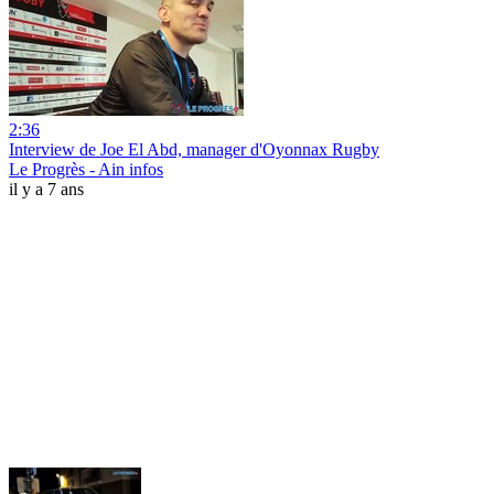
2:36
Interview de Joe El Abd, manager d'Oyonnax Rugby
Le Progrès - Ain infos
il y a 7 ans