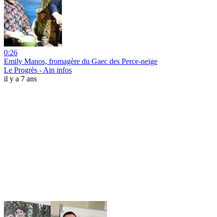
0:26
Emily Manos, fromagère du Gaec des Perce-neige
Le Progrès - Ain infos
il y a 7 ans