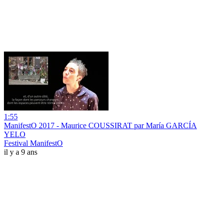
1:55
ManifestO 2017 - Maurice COUSSIRAT par María GARCÍA
YELO
Festival ManifestO
il y a 9 ans