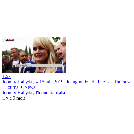
1:53
Johnny Hallyday – 15 juin 2019 | Inauguration du Parvis à Toulouse
– Journal CNews
Johnny Hallyday l'icône française
il y a 9 mois