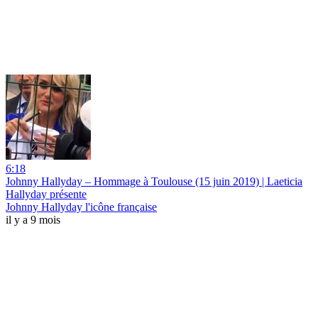
6:18
Johnny Hallyday – Hommage à Toulouse (15 juin 2019) | Laeticia
Hallyday présente
Johnny Hallyday l'icône française
il y a 9 mois