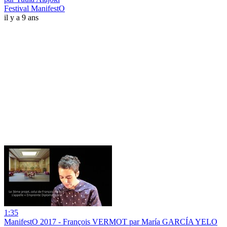
Festival ManifestO
il y a 9 ans
1:35
ManifestO 2017 - François VERMOT par María GARCÍA YELO