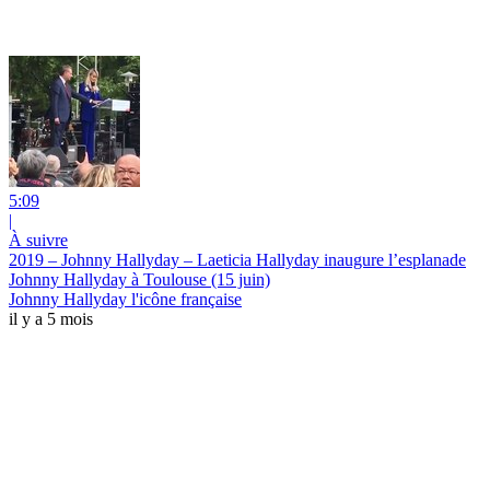
5:09
|
À suivre
2019 – Johnny Hallyday – Laeticia Hallyday inaugure l’esplanade
Johnny Hallyday à Toulouse (15 juin)
Johnny Hallyday l'icône française
il y a 5 mois