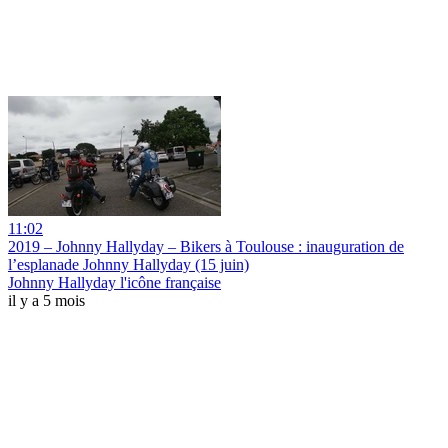
11:02
2019 – Johnny Hallyday – Bikers à Toulouse : inauguration de
l’esplanade Johnny Hallyday (15 juin)
Johnny Hallyday l'icône française
il y a 5 mois