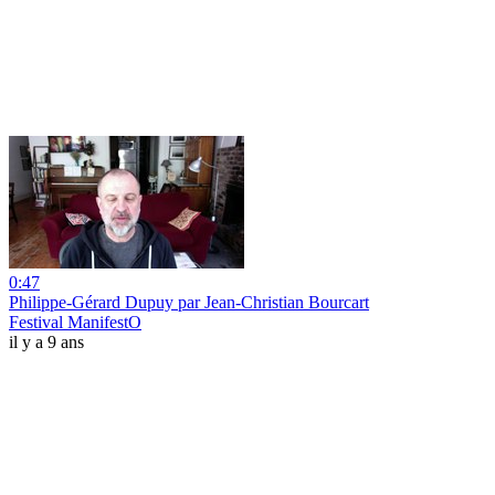
0:47
Philippe-Gérard Dupuy par Jean-Christian Bourcart
Festival ManifestO
il y a 9 ans