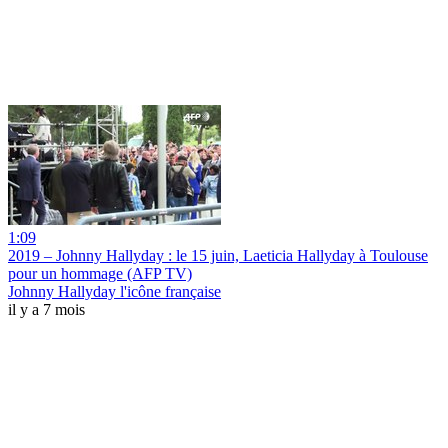
1:09
2019 – Johnny Hallyday : le 15 juin, Laeticia Hallyday à Toulouse
pour un hommage (AFP TV)
Johnny Hallyday l'icône française
il y a 7 mois