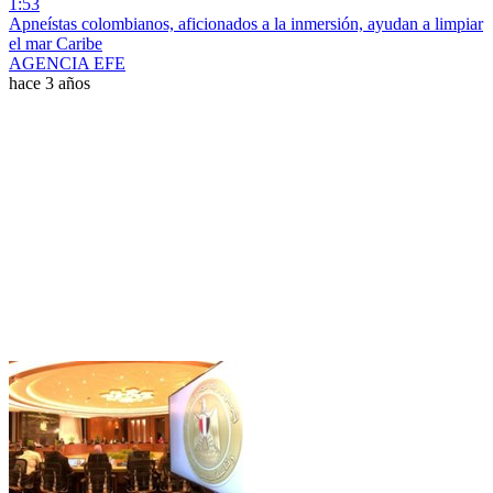
1:53
Apneístas colombianos, aficionados a la inmersión, ayudan a limpiar
el mar Caribe
AGENCIA EFE
hace 3 años