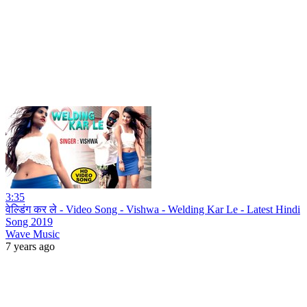
3:35
वेल्डिंग कर ले - Video Song - Vishwa - Welding Kar Le - Latest Hindi
Song 2019
Wave Music
7 years ago