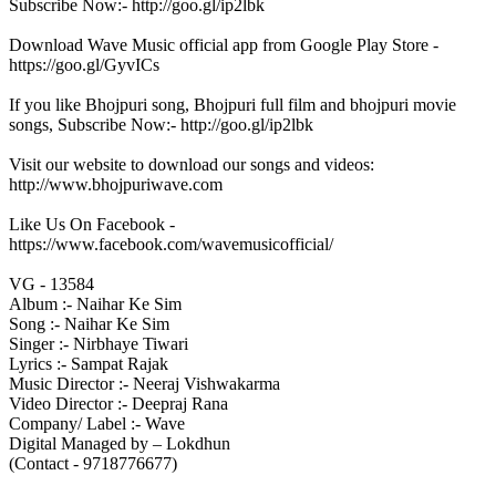
Subscribe Now:- http://goo.gl/ip2lbk
Download Wave Music official app from Google Play Store -
https://goo.gl/GyvICs
If you like Bhojpuri song, Bhojpuri full film and bhojpuri movie
songs, Subscribe Now:- http://goo.gl/ip2lbk
Visit our website to download our songs and videos:
http://www.bhojpuriwave.com
Like Us On Facebook -
https://www.facebook.com/wavemusicofficial/
VG - 13584
Album :- Naihar Ke Sim
Song :- Naihar Ke Sim
Singer :- Nirbhaye Tiwari
Lyrics :- Sampat Rajak
Music Director :- Neeraj Vishwakarma
Video Director :- Deepraj Rana
Company/ Label :- Wave
Digital Managed by – Lokdhun
(Contact - 9718776677)