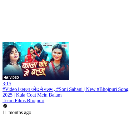
3:15
#Video | काला कोट मे बलम , #Soni Sahani | New #Bhojpuri Song
2025 | Kala Coat Mein Balam
Team Films Bhojpuri
11 months ago