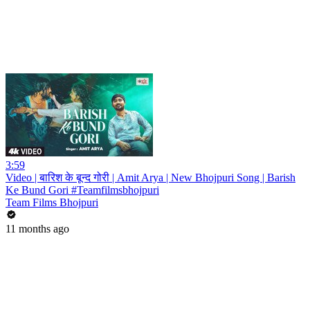
3:59
Video | बारिश के बून्द गोरी | Amit Arya | New Bhojpuri Song | Barish
Ke Bund Gori #Teamfilmsbhojpuri
Team Films Bhojpuri
11 months ago