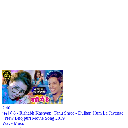
2:40
घड़ी में 8 - Rishabh Kashyap, Tanu Shree - Dulhan Hum Le Jayenge
- New Bhojpuri Movie Song 2019
Wave Music