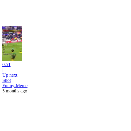
0:51
|
Up next
Shot
Funny-Meme
5 months ago