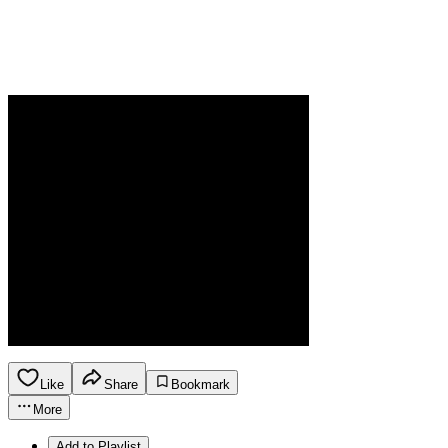
Like
Share
Bookmark
More
Add to Playlist