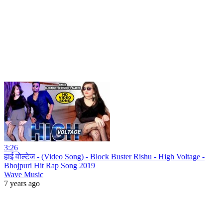
3:26
हाई वोल्टेज - (Video Song) - Block Buster Rishu - High Voltage -
Bhojpuri Hit Rap Song 2019
Wave Music
7 years ago