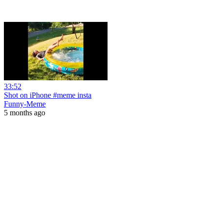
33:52
Shot on iPhone #meme insta
Funny-Meme
5 months ago