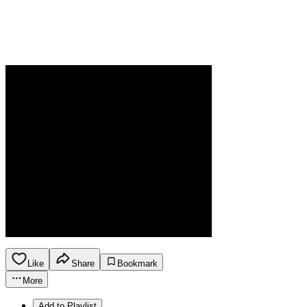
Like
Share
Bookmark
More
Add to Playlist