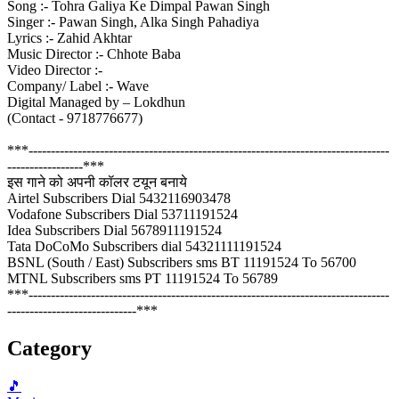
Song :- Tohra Galiya Ke Dimpal Pawan Singh
Singer :- Pawan Singh, Alka Singh Pahadiya
Lyrics :- Zahid Akhtar
Music Director :- Chhote Baba
Video Director :-
Company/ Label :- Wave
Digital Managed by – Lokdhun
(Contact - 9718776677)
***---------------------------------------------------------------------------------
-----------------***
इस गाने को अपनी कॉलर टयून बनाये
Airtel Subscribers Dial 5432116903478
Vodafone Subscribers Dial 53711191524
Idea Subscribers Dial 5678911191524
Tata DoCoMo Subscribers dial 54321111191524
BSNL (South / East) Subscribers sms BT 11191524 To 56700
MTNL Subscribers sms PT 11191524 To 56789
***---------------------------------------------------------------------------------
-----------------------------***
Category
🎵