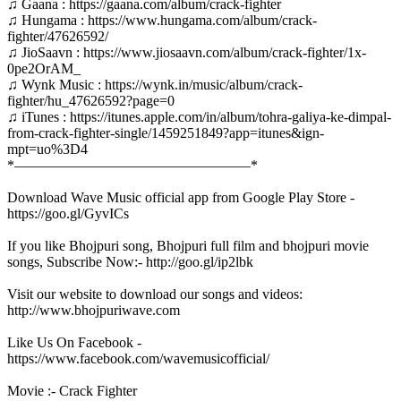
♫ Gaana : https://gaana.com/album/crack-fighter
♫ Hungama : https://www.hungama.com/album/crack-
fighter/47626592/
♫ JioSaavn : https://www.jiosaavn.com/album/crack-fighter/1x-
0pe2OrAM_
♫ Wynk Music : https://wynk.in/music/album/crack-
fighter/hu_47626592?page=0
♫ iTunes : https://itunes.apple.com/in/album/tohra-galiya-ke-dimpal-
from-crack-fighter-single/1459251849?app=itunes&ign-
mpt=uo%3D4
*–––––––––––––––––––––––––––––––––*
Download Wave Music official app from Google Play Store -
https://goo.gl/GyvICs
If you like Bhojpuri song, Bhojpuri full film and bhojpuri movie
songs, Subscribe Now:- http://goo.gl/ip2lbk
Visit our website to download our songs and videos:
http://www.bhojpuriwave.com
Like Us On Facebook -
https://www.facebook.com/wavemusicofficial/
Movie :- Crack Fighter