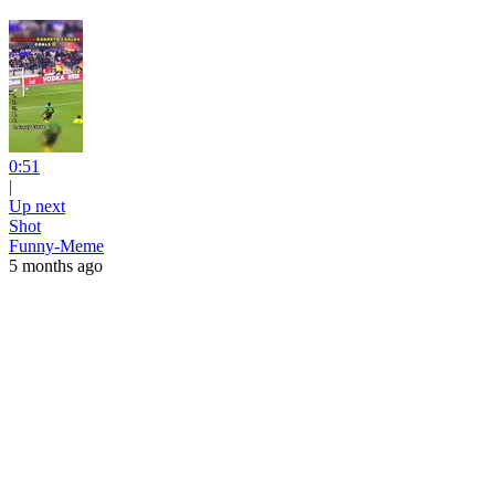
0:51
|
Up next
Shot
Funny-Meme
5 months ago