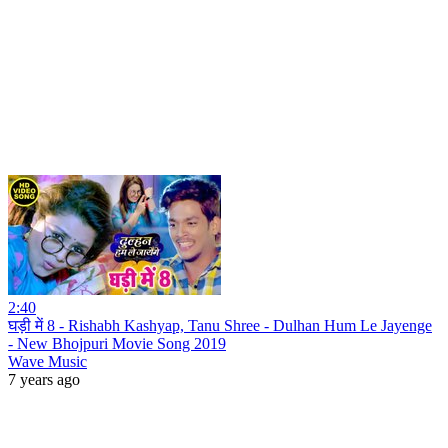
2:40
घड़ी में 8 - Rishabh Kashyap, Tanu Shree - Dulhan Hum Le Jayenge
- New Bhojpuri Movie Song 2019
Wave Music
7 years ago