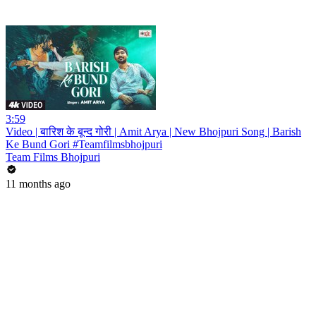
3:59
Video | बारिश के बून्द गोरी | Amit Arya | New Bhojpuri Song | Barish
Ke Bund Gori #Teamfilmsbhojpuri
Team Films Bhojpuri
11 months ago