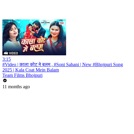
3:15
#Video | काला कोट मे बलम , #Soni Sahani | New #Bhojpuri Song
2025 | Kala Coat Mein Balam
Team Films Bhojpuri
11 months ago