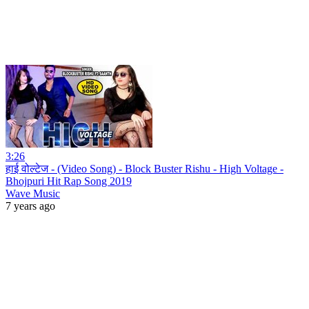
3:26
हाई वोल्टेज - (Video Song) - Block Buster Rishu - High Voltage -
Bhojpuri Hit Rap Song 2019
Wave Music
7 years ago