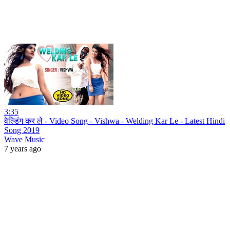
3:35
वेल्डिंग कर ले - Video Song - Vishwa - Welding Kar Le - Latest Hindi
Song 2019
Wave Music
7 years ago