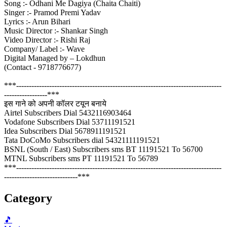
Song :- Odhani Me Dagiya (Chaita Chaiti)
Singer :- Pramod Premi Yadav
Lyrics :- Arun Bihari
Music Director :- Shankar Singh
Video Director :- Rishi Raj
Company/ Label :- Wave
Digital Managed by – Lokdhun
(Contact - 9718776677)
***---------------------------------------------------------------------------------
-----------------***
इस गाने को अपनी कॉलर टयून बनाये
Airtel Subscribers Dial 5432116903464
Vodafone Subscribers Dial 53711191521
Idea Subscribers Dial 5678911191521
Tata DoCoMo Subscribers dial 54321111191521
BSNL (South / East) Subscribers sms BT 11191521 To 56700
MTNL Subscribers sms PT 11191521 To 56789
***---------------------------------------------------------------------------------
-----------------------------***
Category
🎵