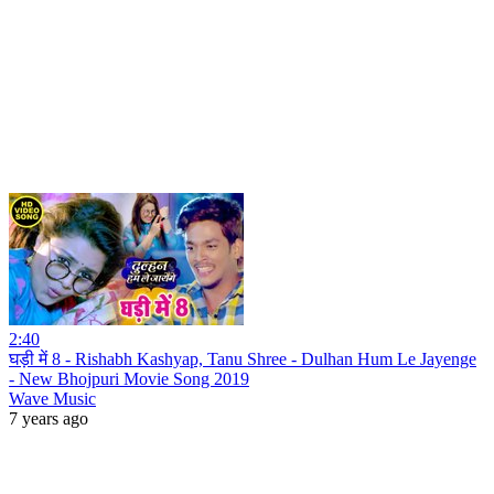
2:40
घड़ी में 8 - Rishabh Kashyap, Tanu Shree - Dulhan Hum Le Jayenge
- New Bhojpuri Movie Song 2019
Wave Music
7 years ago