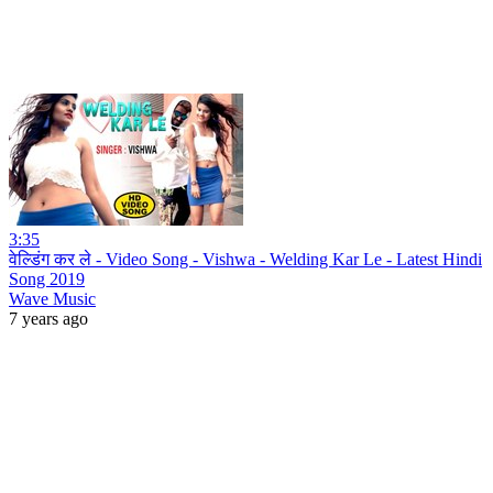
3:35
वेल्डिंग कर ले - Video Song - Vishwa - Welding Kar Le - Latest Hindi
Song 2019
Wave Music
7 years ago