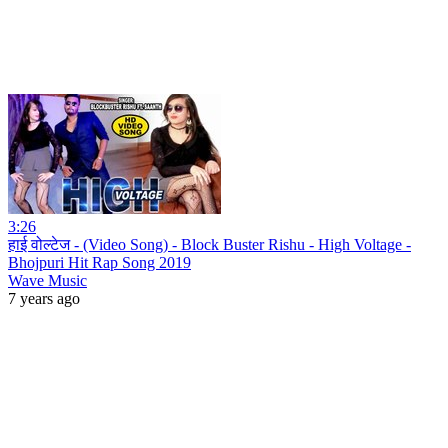
3:26
हाई वोल्टेज - (Video Song) - Block Buster Rishu - High Voltage -
Bhojpuri Hit Rap Song 2019
Wave Music
7 years ago