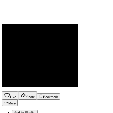
Like
Share
Bookmark
More
Add to Playlist