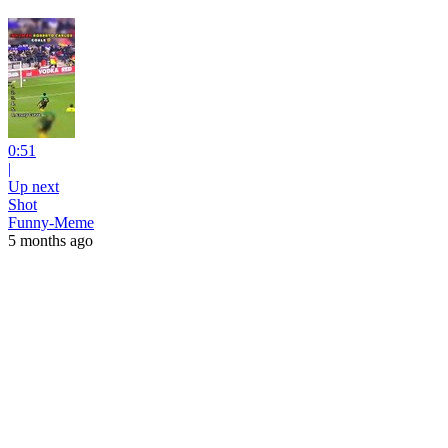
0:51
|
Up next
Shot
Funny-Meme
5 months ago