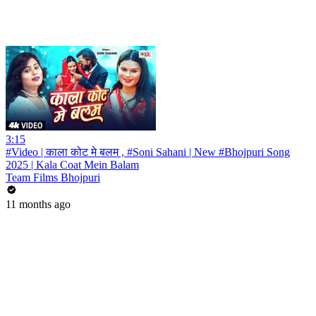
3:15
#Video | काला कोट मे बलम , #Soni Sahani | New #Bhojpuri Song
2025 | Kala Coat Mein Balam
Team Films Bhojpuri
11 months ago