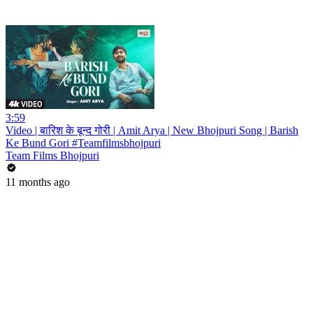
3:59
Video | बारिश के बून्द गोरी | Amit Arya | New Bhojpuri Song | Barish
Ke Bund Gori #Teamfilmsbhojpuri
Team Films Bhojpuri
11 months ago