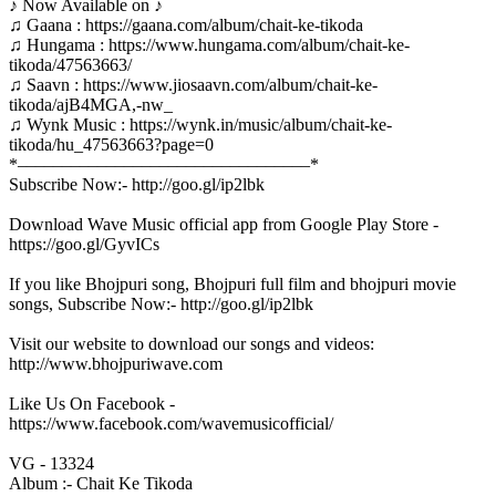
♪ Now Available on ♪
♫ Gaana : https://gaana.com/album/chait-ke-tikoda
♫ Hungama : https://www.hungama.com/album/chait-ke-
tikoda/47563663/
♫ Saavn : https://www.jiosaavn.com/album/chait-ke-
tikoda/ajB4MGA,-nw_
♫ Wynk Music : https://wynk.in/music/album/chait-ke-
tikoda/hu_47563663?page=0
*–––––––––––––––––––––––––––––––––*
Subscribe Now:- http://goo.gl/ip2lbk
Download Wave Music official app from Google Play Store -
https://goo.gl/GyvICs
If you like Bhojpuri song, Bhojpuri full film and bhojpuri movie
songs, Subscribe Now:- http://goo.gl/ip2lbk
Visit our website to download our songs and videos:
http://www.bhojpuriwave.com
Like Us On Facebook -
https://www.facebook.com/wavemusicofficial/
VG - 13324
Album :- Chait Ke Tikoda