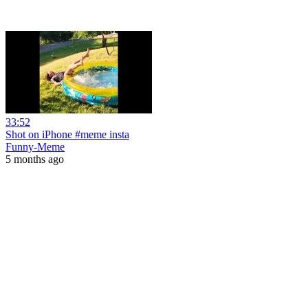
33:52
Shot on iPhone #meme insta
Funny-Meme
5 months ago