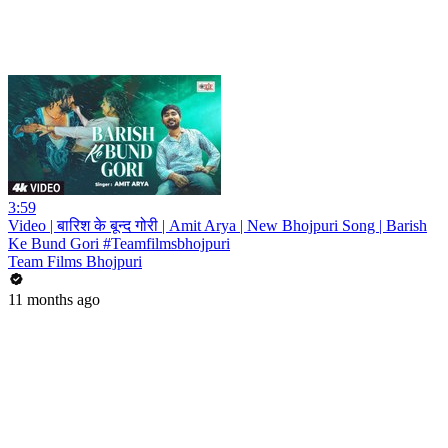
3:59
Video | बारिश के बून्द गोरी | Amit Arya | New Bhojpuri Song | Barish
Ke Bund Gori #Teamfilmsbhojpuri
Team Films Bhojpuri
11 months ago