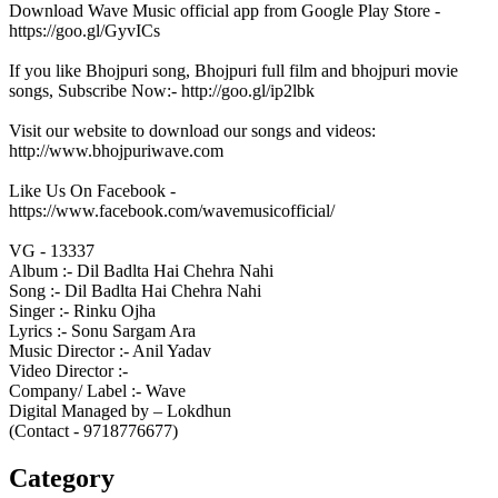
Download Wave Music official app from Google Play Store -
https://goo.gl/GyvICs
If you like Bhojpuri song, Bhojpuri full film and bhojpuri movie
songs, Subscribe Now:- http://goo.gl/ip2lbk
Visit our website to download our songs and videos:
http://www.bhojpuriwave.com
Like Us On Facebook -
https://www.facebook.com/wavemusicofficial/
VG - 13337
Album :- Dil Badlta Hai Chehra Nahi
Song :- Dil Badlta Hai Chehra Nahi
Singer :- Rinku Ojha
Lyrics :- Sonu Sargam Ara
Music Director :- Anil Yadav
Video Director :-
Company/ Label :- Wave
Digital Managed by – Lokdhun
(Contact - 9718776677)
Category