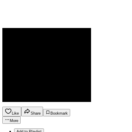
Like
Share
Bookmark
More
Add to Playlist