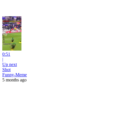
0:51
|
Up next
Shot
Funny-Meme
5 months ago