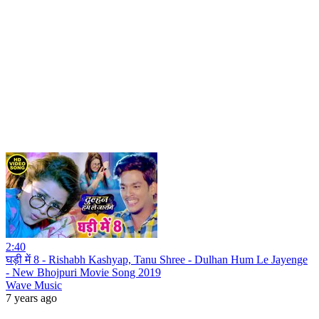
2:40
घड़ी में 8 - Rishabh Kashyap, Tanu Shree - Dulhan Hum Le Jayenge
- New Bhojpuri Movie Song 2019
Wave Music
7 years ago