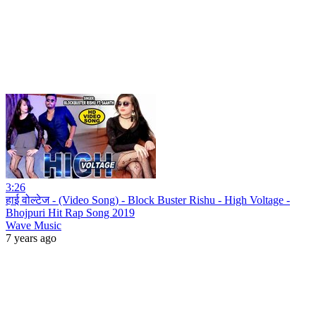
3:26
हाई वोल्टेज - (Video Song) - Block Buster Rishu - High Voltage -
Bhojpuri Hit Rap Song 2019
Wave Music
7 years ago