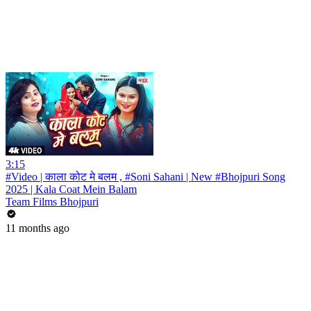
3:15
#Video | काला कोट मे बलम , #Soni Sahani | New #Bhojpuri Song
2025 | Kala Coat Mein Balam
Team Films Bhojpuri
11 months ago