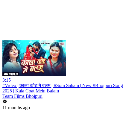
3:15
#Video | काला कोट मे बलम , #Soni Sahani | New #Bhojpuri Song
2025 | Kala Coat Mein Balam
Team Films Bhojpuri
11 months ago