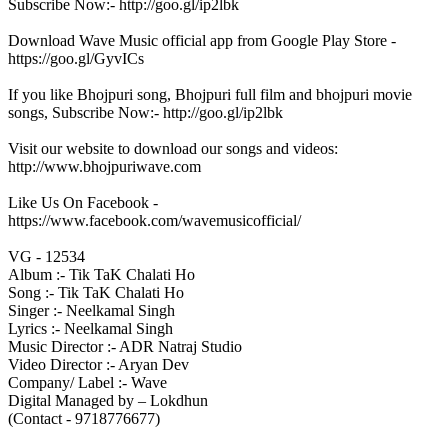
Subscribe Now:- http://goo.gl/ip2lbk
Download Wave Music official app from Google Play Store -
https://goo.gl/GyvICs
If you like Bhojpuri song, Bhojpuri full film and bhojpuri movie
songs, Subscribe Now:- http://goo.gl/ip2lbk
Visit our website to download our songs and videos:
http://www.bhojpuriwave.com
Like Us On Facebook -
https://www.facebook.com/wavemusicofficial/
VG - 12534
Album :- Tik TaK Chalati Ho
Song :- Tik TaK Chalati Ho
Singer :- Neelkamal Singh
Lyrics :- Neelkamal Singh
Music Director :- ADR Natraj Studio
Video Director :- Aryan Dev
Company/ Label :- Wave
Digital Managed by – Lokdhun
(Contact - 9718776677)