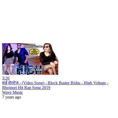
3:26
हाई वोल्टेज - (Video Song) - Block Buster Rishu - High Voltage -
Bhojpuri Hit Rap Song 2019
Wave Music
7 years ago