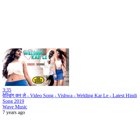
3:35
वेल्डिंग कर ले - Video Song - Vishwa - Welding Kar Le - Latest Hindi
Song 2019
Wave Music
7 years ago