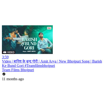
3:59
Video | बारिश के बून्द गोरी | Amit Arya | New Bhojpuri Song | Barish
Ke Bund Gori #Teamfilmsbhojpuri
Team Films Bhojpuri
11 months ago