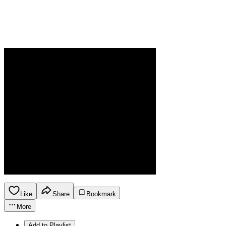
Like
Share
Bookmark
More
Add to Playlist