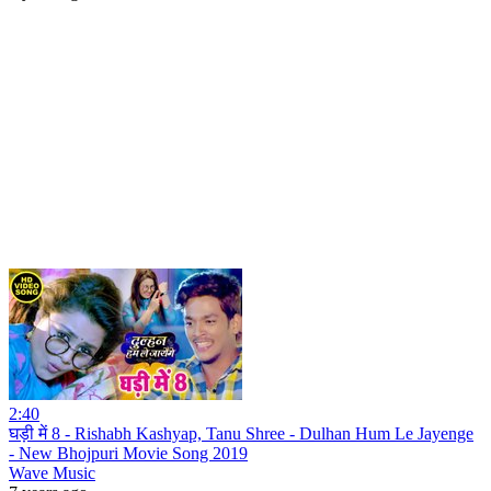
2:40
घड़ी में 8 - Rishabh Kashyap, Tanu Shree - Dulhan Hum Le Jayenge
- New Bhojpuri Movie Song 2019
Wave Music