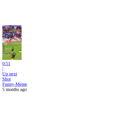
0:51
|
Up next
Shot
Funny-Meme
5 months ago