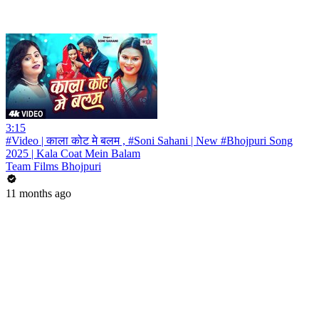
3:15
#Video | काला कोट मे बलम , #Soni Sahani | New #Bhojpuri Song
2025 | Kala Coat Mein Balam
Team Films Bhojpuri
11 months ago