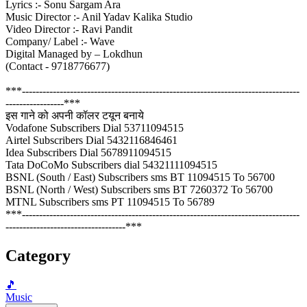
Lyrics :- Sonu Sargam Ara
Music Director :- Anil Yadav Kalika Studio
Video Director :- Ravi Pandit
Company/ Label :- Wave
Digital Managed by – Lokdhun
(Contact - 9718776677)
***---------------------------------------------------------------------------------
-----------------***
इस गाने को अपनी कॉलर टयून बनाये
Vodafone Subscribers Dial 53711094515
Airtel Subscribers Dial 5432116846461
Idea Subscribers Dial 5678911094515
Tata DoCoMo Subscribers dial 54321111094515
BSNL (South / East) Subscribers sms BT 11094515 To 56700
BSNL (North / West) Subscribers sms BT 7260372 To 56700
MTNL Subscribers sms PT 11094515 To 56789
***---------------------------------------------------------------------------------
-----------------------------------***
Category
🎵
Music