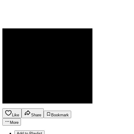
Like
Share
Bookmark
More
Add to Playlist