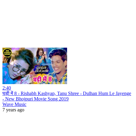
2:40
घड़ी में 8 - Rishabh Kashyap, Tanu Shree - Dulhan Hum Le Jayenge
- New Bhojpuri Movie Song 2019
Wave Music
7 years ago