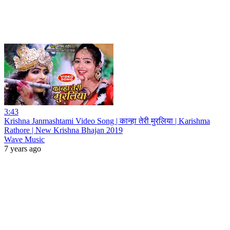
3:43
Krishna Janmashtami Video Song | कान्हा तेरी मुरलिया | Karishma
Rathore | New Krishna Bhajan 2019
Wave Music
7 years ago