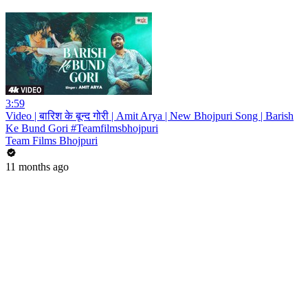
3:59
Video | बारिश के बून्द गोरी | Amit Arya | New Bhojpuri Song | Barish
Ke Bund Gori #Teamfilmsbhojpuri
Team Films Bhojpuri
11 months ago