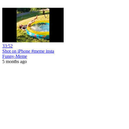
33:52
Shot on iPhone #meme insta
Funny-Meme
5 months ago