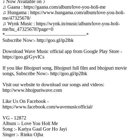
♪ Now Available on ♪
♫ Gaana : https://gaana.com/album/love-you-holi-me
♫ Hungama : https://www.hungama.com/album/love-you-holi-
me/47325678/
♫ Wynk Music : https://wynk.in/music/album/love-you-holi-
me/hu_47325678?page=0
*–––––––––––––––––––––––––––––––––*
Subscribe Now:- http://goo.gl/ip2lbk
Download Wave Music official app from Google Play Store -
https://goo.gl/GyvICs
If you like Bhojpuri song, Bhojpuri full film and bhojpuri movie
songs, Subscribe Now:- http://goo.gl/ip2lbk
Visit our website to download our songs and videos:
http://www.bhojpuriwave.com
Like Us On Facebook -
https://www.facebook.com/wavemusicofficial/
VG - 12872
Album :- Love You Holi Me
Song :- Kariya Gaal Gor Ho Jayi
Singer :- Rinku Ojha