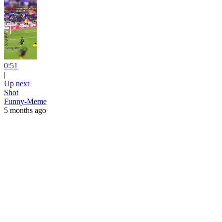
0:51
|
Up next
Shot
Funny-Meme
5 months ago