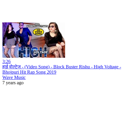
3:26
हाई वोल्टेज - (Video Song) - Block Buster Rishu - High Voltage -
Bhojpuri Hit Rap Song 2019
Wave Music
7 years ago