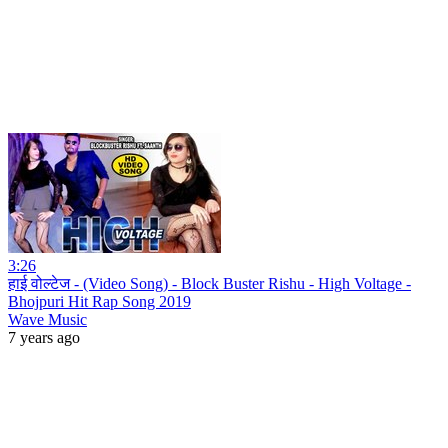
3:26
हाई वोल्टेज - (Video Song) - Block Buster Rishu - High Voltage -
Bhojpuri Hit Rap Song 2019
Wave Music
7 years ago