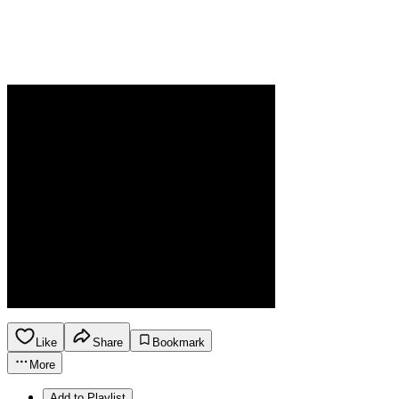
Like
Share
Bookmark
More
Add to Playlist