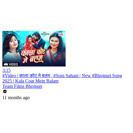
3:15
#Video | काला कोट मे बलम , #Soni Sahani | New #Bhojpuri Song
2025 | Kala Coat Mein Balam
Team Films Bhojpuri
11 months ago