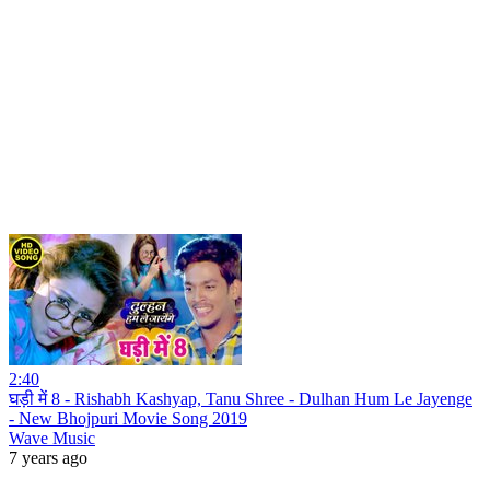
2:40
घड़ी में 8 - Rishabh Kashyap, Tanu Shree - Dulhan Hum Le Jayenge
- New Bhojpuri Movie Song 2019
Wave Music
7 years ago