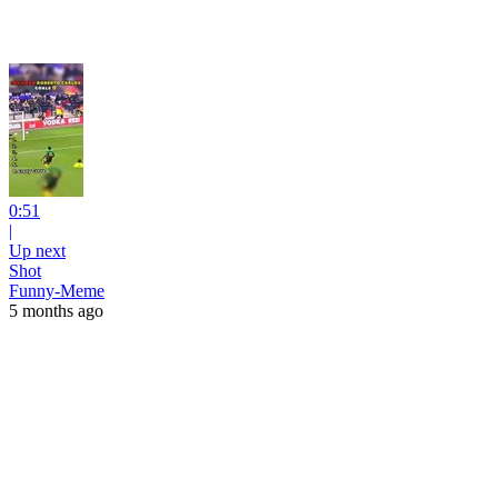
0:51
|
Up next
Shot
Funny-Meme
5 months ago