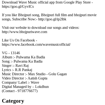
Download Wave Music official app from Google Play Store -
https://goo.gl/GyvICs
If you like Bhojpuri song, Bhojpuri full film and bhojpuri movie
songs, Subscribe Now:- http://goo.gl/ip2lbk
Visit our website to download our songs and videos:
http://www.bhojpuriwave.com
Like Us On Facebook -
https://www.facebook.com/wavemusicofficial/
VG - 13146
Album :- Pulwama Ka Badla
Song :- Pulwama Ka Badla
Singer :- Ravi Raj
Lyrics :- R.R Pankaj
Music Director :- Max Studio - Golu Gagan
Video Director :- Aatish Gupta
Company/ Label :- Wave
Digital Managed by – Lokdhun
(Contact - 9718776677)
Category