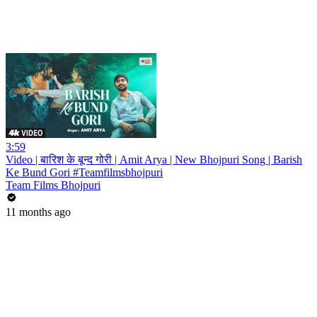
3:59
Video | बारिश के बून्द गोरी | Amit Arya | New Bhojpuri Song | Barish
Ke Bund Gori #Teamfilmsbhojpuri
Team Films Bhojpuri
11 months ago