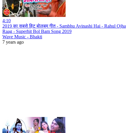
4:10
2019 का सबसे हिट बोलबम गीत - Sambhu Avinashi Hai - Rahul Ojha
Raag - Superhit Bol Bam Song 2019
Wave Music - Bhakti
7 years ago