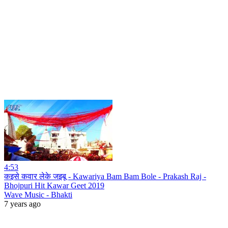
4:53
कइसे कवार लेके जइबू - Kawariya Bam Bam Bole - Prakash Raj -
Bhojpuri Hit Kawar Geet 2019
Wave Music - Bhakti
7 years ago