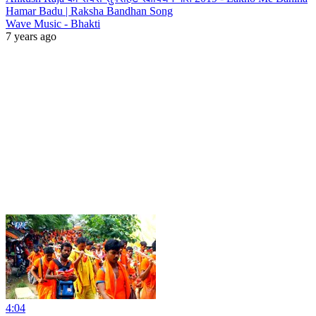
Hamar Badu | Raksha Bandhan Song
Wave Music - Bhakti
7 years ago
4:04