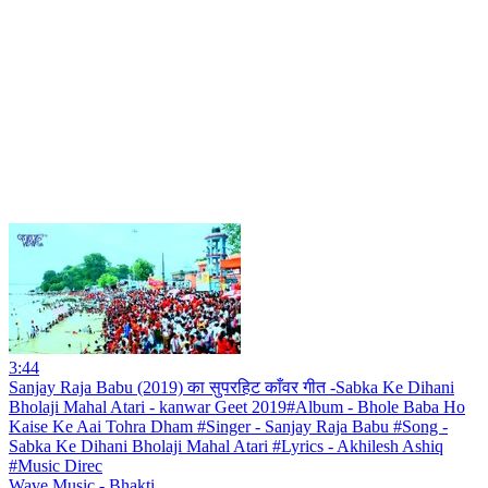
3:44
Sanjay Raja Babu (2019) का सुपरहिट काँवर गीत -Sabka Ke Dihani
Bholaji Mahal Atari - kanwar Geet 2019#Album - Bhole Baba Ho
Kaise Ke Aai Tohra Dham #Singer - Sanjay Raja Babu #Song -
Sabka Ke Dihani Bholaji Mahal Atari #Lyrics - Akhilesh Ashiq
#Music Direc
Wave Music - Bhakti