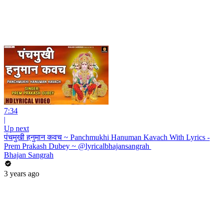
7:34
|
Up next
पंचमुखी हनुमान कवच ~ Panchmukhi Hanuman Kavach With Lyrics -
Prem Prakash Dubey ~ @lyricalbhajansangrah ​
Bhajan Sangrah
3 years ago