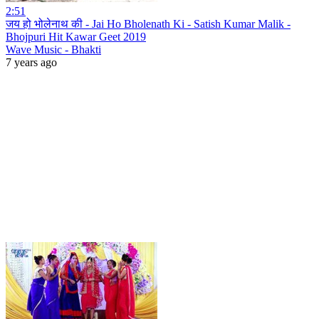
2:51
जय हो भोलेनाथ की - Jai Ho Bholenath Ki - Satish Kumar Malik -
Bhojpuri Hit Kawar Geet 2019
Wave Music - Bhakti
7 years ago