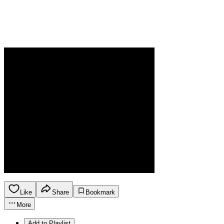
Like
Share
Bookmark
More
Add to Playlist