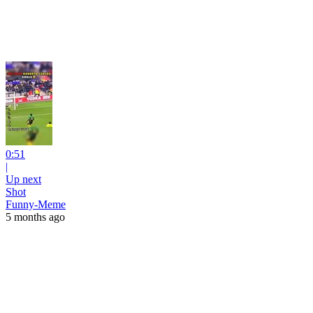
0:51
|
Up next
Shot
Funny-Meme
5 months ago