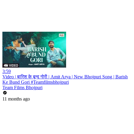
3:59
Video | बारिश के बून्द गोरी | Amit Arya | New Bhojpuri Song | Barish
Ke Bund Gori #Teamfilmsbhojpuri
Team Films Bhojpuri
11 months ago