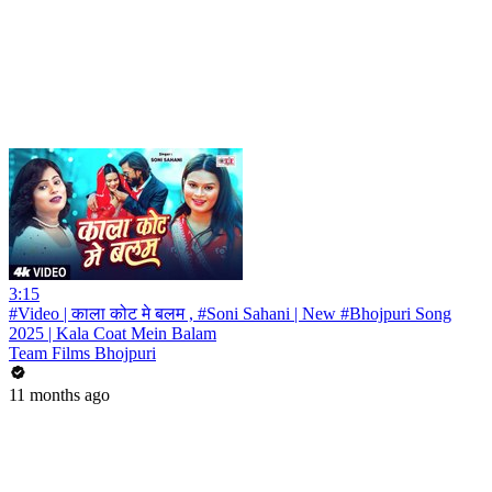
3:15
#Video | काला कोट मे बलम , #Soni Sahani | New #Bhojpuri Song
2025 | Kala Coat Mein Balam
Team Films Bhojpuri
11 months ago