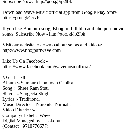
Subscribe Now:- http://goo.gl/ip2lbk
Download Wave Music official app from Google Play Store -
https://goo.gl/GyvICs
If you like Bhojpuri song, Bhojpuri full film and bhojpuri movie
songs, Subscribe Now:- http://goo.gl/ip2lbk
Visit our website to download our songs and videos:
http://www.bhojpuriwave.com
Like Us On Facebook -
https://www.facebook.com/wavemusicofficial/
VG - 11178
Album :- Sampurn Hanuman Chalisa
Song :- Shree Ram Stuti
Singer :- Sangeeta Singh
Lyrics :- Traditional
Music Director :- Narender Nirmal Ji
Video Director :-
Company/ Label :- Wave
Digital Managed by – Lokdhun
(Contact - 9718776677)