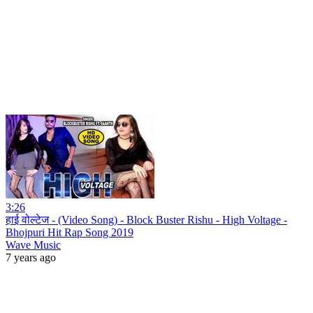
3:26
हाई वोल्टेज - (Video Song) - Block Buster Rishu - High Voltage -
Bhojpuri Hit Rap Song 2019
Wave Music
7 years ago