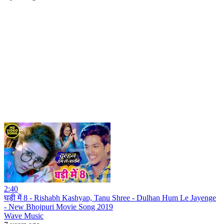
2:40
घड़ी में 8 - Rishabh Kashyap, Tanu Shree - Dulhan Hum Le Jayenge
- New Bhojpuri Movie Song 2019
Wave Music