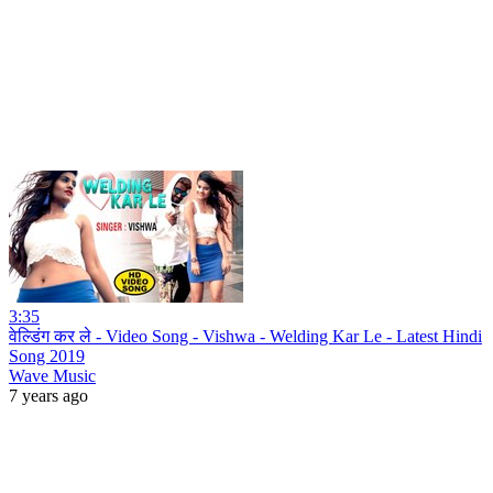
3:35
वेल्डिंग कर ले - Video Song - Vishwa - Welding Kar Le - Latest Hindi
Song 2019
Wave Music
7 years ago