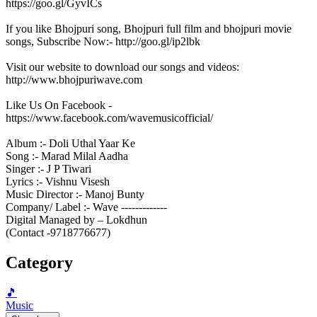
https://goo.gl/GyvICs
If you like Bhojpuri song, Bhojpuri full film and bhojpuri movie
songs, Subscribe Now:- http://goo.gl/ip2lbk
Visit our website to download our songs and videos:
http://www.bhojpuriwave.com
Like Us On Facebook -
https://www.facebook.com/wavemusicofficial/
Album :- Doli Uthal Yaar Ke
Song :- Marad Milal Aadha
Singer :- J P Tiwari
Lyrics :- Vishnu Visesh
Music Director :- Manoj Bunty
Company/ Label :- Wave -------------
Digital Managed by – Lokdhun
(Contact -9718776677)
Category
🎵
Music