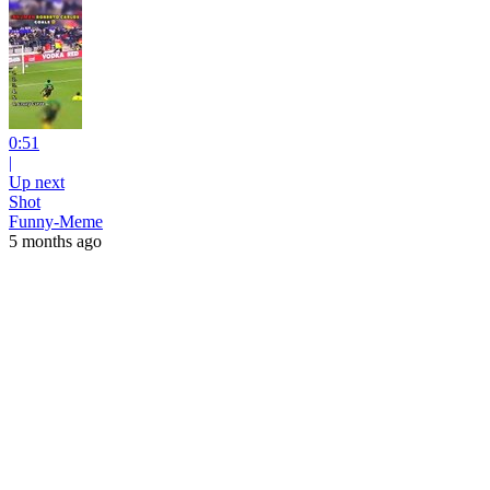
0:51
|
Up next
Shot
Funny-Meme
5 months ago