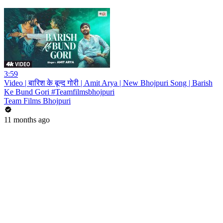
3:59
Video | बारिश के बून्द गोरी | Amit Arya | New Bhojpuri Song | Barish
Ke Bund Gori #Teamfilmsbhojpuri
Team Films Bhojpuri
11 months ago