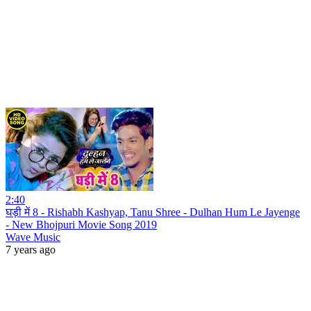
2:40
घड़ी में 8 - Rishabh Kashyap, Tanu Shree - Dulhan Hum Le Jayenge
- New Bhojpuri Movie Song 2019
Wave Music
7 years ago