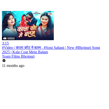
3:15
#Video | काला कोट मे बलम , #Soni Sahani | New #Bhojpuri Song
2025 | Kala Coat Mein Balam
Team Films Bhojpuri
11 months ago