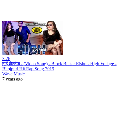
3:26
हाई वोल्टेज - (Video Song) - Block Buster Rishu - High Voltage -
Bhojpuri Hit Rap Song 2019
Wave Music
7 years ago