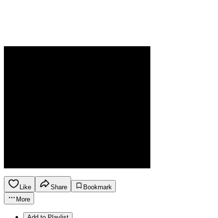
Like
Share
Bookmark
More
Add to Playlist