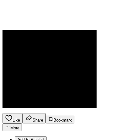
Like
Share
Bookmark
More
Add to Playlist