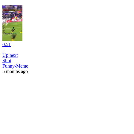
0:51
|
Up next
Shot
Funny-Meme
5 months ago