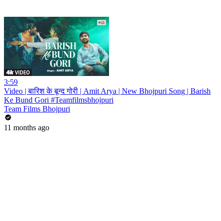
3:59
Video | बारिश के बून्द गोरी | Amit Arya | New Bhojpuri Song | Barish
Ke Bund Gori #Teamfilmsbhojpuri
Team Films Bhojpuri
11 months ago