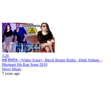
3:26
हाई वोल्टेज - (Video Song) - Block Buster Rishu - High Voltage -
Bhojpuri Hit Rap Song 2019
Wave Music
7 years ago