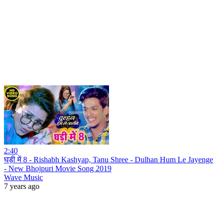
2:40
घड़ी में 8 - Rishabh Kashyap, Tanu Shree - Dulhan Hum Le Jayenge
- New Bhojpuri Movie Song 2019
Wave Music
7 years ago