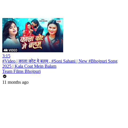
3:15
#Video | काला कोट मे बलम , #Soni Sahani | New #Bhojpuri Song
2025 | Kala Coat Mein Balam
Team Films Bhojpuri
11 months ago