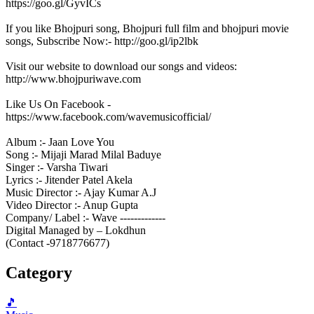
https://goo.gl/GyvICs
If you like Bhojpuri song, Bhojpuri full film and bhojpuri movie
songs, Subscribe Now:- http://goo.gl/ip2lbk
Visit our website to download our songs and videos:
http://www.bhojpuriwave.com
Like Us On Facebook -
https://www.facebook.com/wavemusicofficial/
Album :- Jaan Love You
Song :- Mijaji Marad Milal Baduye
Singer :- Varsha Tiwari
Lyrics :- Jitender Patel Akela
Music Director :- Ajay Kumar A.J
Video Director :- Anup Gupta
Company/ Label :- Wave -------------
Digital Managed by – Lokdhun
(Contact -9718776677)
Category
🎵