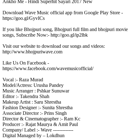
Ankho Me - Hindi Superhit Sayari 2017 New
Download Wave Music official app from Google Play Store -
https://goo.gl/GyvICs
If you like Bhojpuri song, Bhojpuri full film and bhojpuri movie
songs, Subscribe Now:- http://goo.gl/ip2lbk
Visit our website to download our songs and videos:
http://www.bhojpuriwave.com
Like Us On Facebook -
https://www.facebook.com/wavemusicofficial/
Vocal :- Raza Murad
Model/Actress: Urusha Pandey
Music Arranger : Pshkar Sunuwar
Editor :- Takendra Shah
Makeup Artist : Saru Shrestha
Fashion Designer :- Sunita Shrestha
Associate Director :- Prins Singh
Director & Cinematographer :- Ram Kc
Producer :- Rajat Maurya & Amit Paul
Company/ Label :- Wave -------------
Digital Managed by – Lokdhun