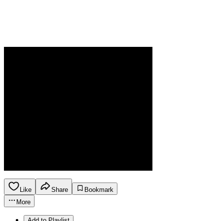
Like
Share
Bookmark
More
Add to Playlist