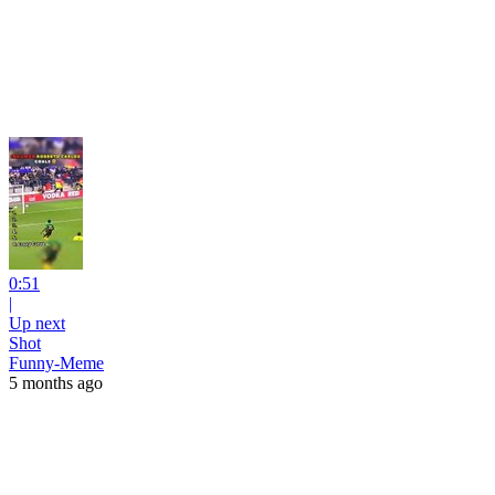
0:51
|
Up next
Shot
Funny-Meme
5 months ago