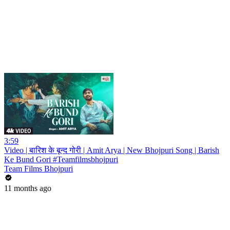
3:59
Video | बारिश के बून्द गोरी | Amit Arya | New Bhojpuri Song | Barish
Ke Bund Gori #Teamfilmsbhojpuri
Team Films Bhojpuri
11 months ago