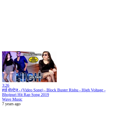
3:26
हाई वोल्टेज - (Video Song) - Block Buster Rishu - High Voltage -
Bhojpuri Hit Rap Song 2019
Wave Music
7 years ago