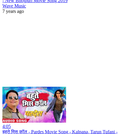
- New Bhojpuri Movie Song 2019
Wave Music
7 years ago
4:05
बहुते मिस कॉल - Pardes Movie Song - Kalpana, Tarun Tufani -