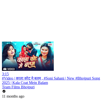
3:15
#Video | काला कोट मे बलम , #Soni Sahani | New #Bhojpuri Song
2025 | Kala Coat Mein Balam
Team Films Bhojpuri
11 months ago