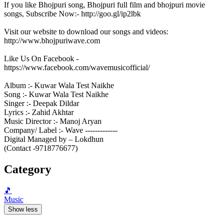
If you like Bhojpuri song, Bhojpuri full film and bhojpuri movie
songs, Subscribe Now:- http://goo.gl/ip2lbk
Visit our website to download our songs and videos:
http://www.bhojpuriwave.com
Like Us On Facebook -
https://www.facebook.com/wavemusicofficial/
Album :- Kuwar Wala Test Naikhe
Song :- Kuwar Wala Test Naikhe
Singer :- Deepak Dildar
Lyrics :- Zahid Akhtar
Music Director :- Manoj Aryan
Company/ Label :- Wave -------------
Digital Managed by – Lokdhun
(Contact -9718776677)
Category
🎵
Music
Show less