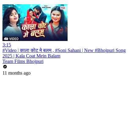
3:15
#Video | काला कोट मे बलम , #Soni Sahani | New #Bhojpuri Song
2025 | Kala Coat Mein Balam
Team Films Bhojpuri
11 months ago