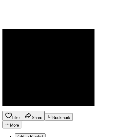
Like
Share
Bookmark
More
Add to Playlist