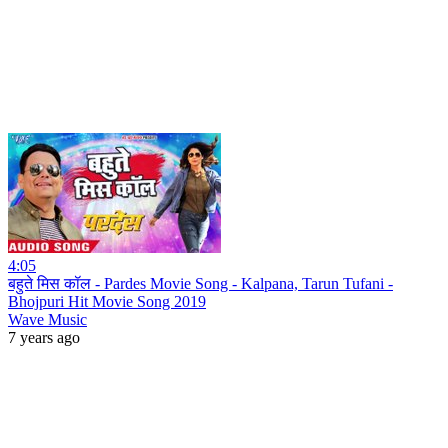
4:05
बहुते मिस कॉल - Pardes Movie Song - Kalpana, Tarun Tufani -
Bhojpuri Hit Movie Song 2019
Wave Music
7 years ago