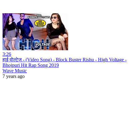
3:26
हाई वोल्टेज - (Video Song) - Block Buster Rishu - High Voltage -
Bhojpuri Hit Rap Song 2019
Wave Music
7 years ago