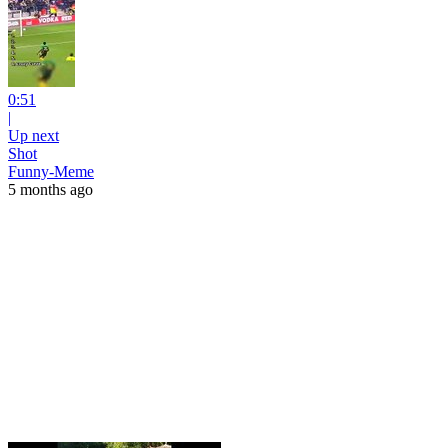
0:51
|
Up next
Shot
Funny-Meme
5 months ago