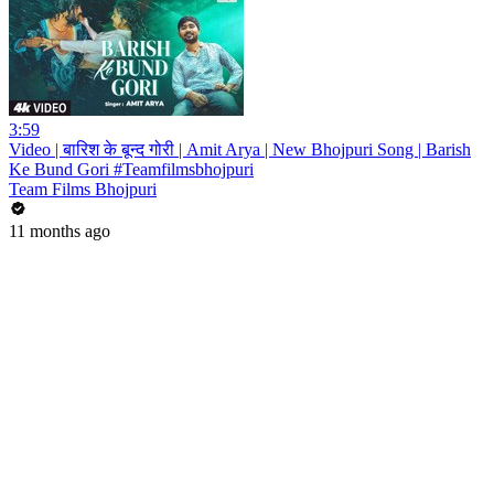
3:59
Video | बारिश के बून्द गोरी | Amit Arya | New Bhojpuri Song | Barish
Ke Bund Gori #Teamfilmsbhojpuri
Team Films Bhojpuri
11 months ago